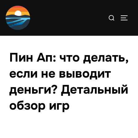
Skip
to
Search
TOGG
content
for:
Пин Ап: что делать,
если не выводит
деньги? Детальный
обзор игр