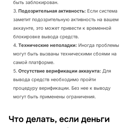
быть заблокирован.
Подозрительная активность:
Если система
заметит подозрительную активность на вашем
аккаунте, это может привести к временной
блокировке вывода средств.
Технические неполадки:
Иногда проблемы
могут быть вызваны техническими сбоями на
самой платформе.
Отсутствие верификации аккаунта:
Для
вывода средств необходимо пройти
процедуру верификации. Без нее к выводу
могут быть применены ограничения.
Что делать, если деньги