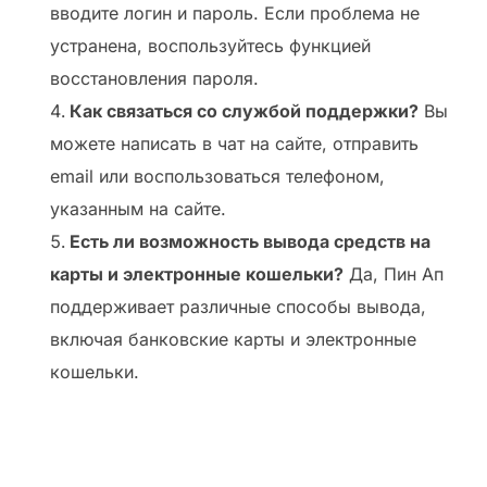
вводите логин и пароль. Если проблема не
устранена, воспользуйтесь функцией
восстановления пароля.
Как связаться со службой поддержки?
Вы
можете написать в чат на сайте, отправить
email или воспользоваться телефоном,
указанным на сайте.
Есть ли возможность вывода средств на
карты и электронные кошельки?
Да, Пин Ап
поддерживает различные способы вывода,
включая банковские карты и электронные
кошельки.