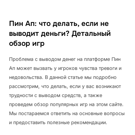
Пин Ап: что делать, если не
выводит деньги? Детальный
обзор игр
Проблема с выводом денег на платформе Пин
Ап может вызвать у игроков чувства тревоги и
недовольства. В данной статье мы подробно
рассмотрим, что делать, если у вас возникают
трудности с выводом средств, а также
проведем обзор популярных игр на этом сайте.
Мы постараемся ответить на основные вопросы
и предоставить полезные рекомендации.