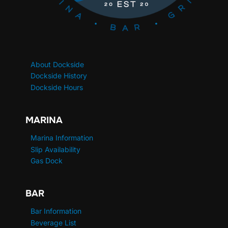
About Dockside
Dockside History
Dockside Hours
MARINA
Marina Information
Slip Availability
Gas Dock
BAR
Bar Information
Beverage List