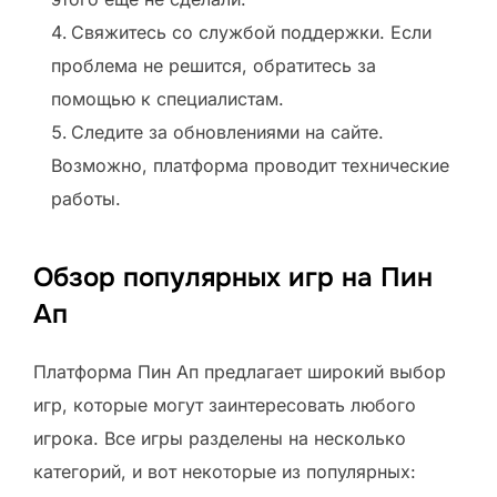
Свяжитесь со службой поддержки. Если
проблема не решится, обратитесь за
помощью к специалистам.
Следите за обновлениями на сайте.
Возможно, платформа проводит технические
работы.
Обзор популярных игр на Пин
Ап
Платформа Пин Ап предлагает широкий выбор
игр, которые могут заинтересовать любого
игрока. Все игры разделены на несколько
категорий, и вот некоторые из популярных: