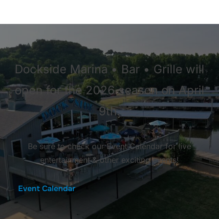
Dockside Marina • Bar • Grille will
open for the 2026 season on April
9th.
Be sure to check our Event Calendar for live
entertainment & other exciting events!
Event Calendar