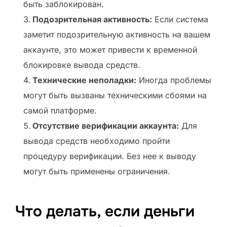
быть заблокирован.
Подозрительная активность:
Если система
заметит подозрительную активность на вашем
аккаунте, это может привести к временной
блокировке вывода средств.
Технические неполадки:
Иногда проблемы
могут быть вызваны техническими сбоями на
самой платформе.
Отсутствие верификации аккаунта:
Для
вывода средств необходимо пройти
процедуру верификации. Без нее к выводу
могут быть применены ограничения.
Что делать, если деньги