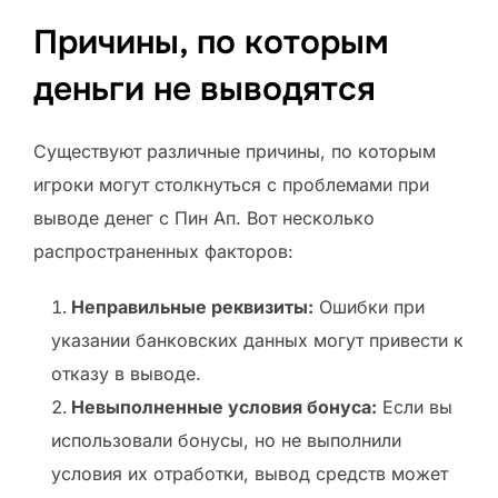
Причины, по которым
деньги не выводятся
Существуют различные причины, по которым
игроки могут столкнуться с проблемами при
выводе денег с Пин Ап. Вот несколько
распространенных факторов:
Неправильные реквизиты:
Ошибки при
указании банковских данных могут привести к
отказу в выводе.
Невыполненные условия бонуса:
Если вы
использовали бонусы, но не выполнили
условия их отработки, вывод средств может