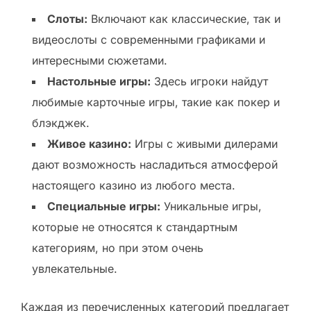
Слоты:
Включают как классические, так и
видеослоты с современными графиками и
интересными сюжетами.
Настольные игры:
Здесь игроки найдут
любимые карточные игры, такие как покер и
блэкджек.
Живое казино:
Игры с живыми дилерами
дают возможность насладиться атмосферой
настоящего казино из любого места.
Специальные игры:
Уникальные игры,
которые не относятся к стандартным
категориям, но при этом очень
увлекательные.
Каждая из перечисленных категорий предлагает