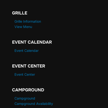
GRILLE
Grille Information
View Menu
EVENT CALENDAR
Event Calendar
EVENT CENTER
Event Center
CAMPGROUND
Campground
Campground Availability