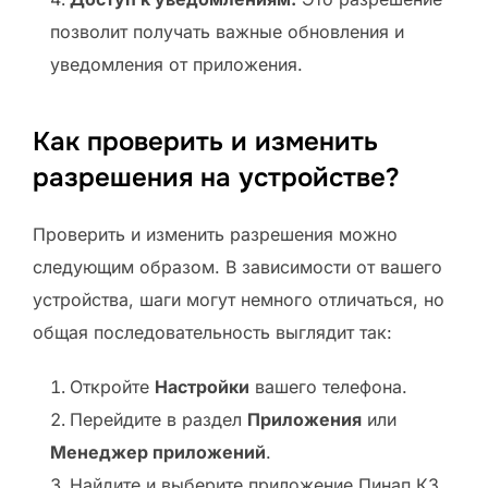
позволит получать важные обновления и
уведомления от приложения.
Как проверить и изменить
разрешения на устройстве?
Проверить и изменить разрешения можно
следующим образом. В зависимости от вашего
устройства, шаги могут немного отличаться, но
общая последовательность выглядит так:
Откройте
Настройки
вашего телефона.
Перейдите в раздел
Приложения
или
Менеджер приложений
.
Найдите и выберите приложение Пинап КЗ