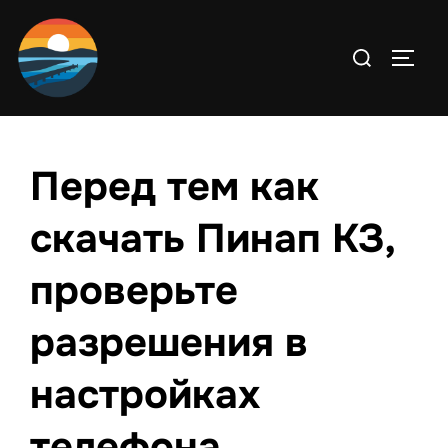
Skip
to
Search
TOGG
content
for:
Перед тем как
скачать Пинап КЗ,
проверьте
разрешения в
настройках
телефона