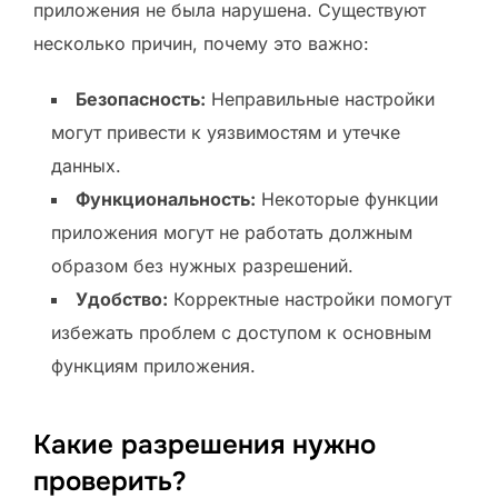
приложения не была нарушена. Существуют
несколько причин, почему это важно:
Безопасность:
Неправильные настройки
могут привести к уязвимостям и утечке
данных.
Функциональность:
Некоторые функции
приложения могут не работать должным
образом без нужных разрешений.
Удобство:
Корректные настройки помогут
избежать проблем с доступом к основным
функциям приложения.
Какие разрешения нужно
проверить?