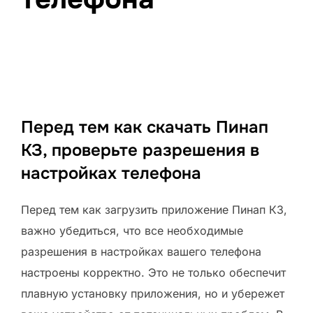
Перед тем как скачать Пинап
КЗ, проверьте разрешения в
настройках телефона
Перед тем как загрузить приложение Пинап КЗ,
важно убедиться, что все необходимые
разрешения в настройках вашего телефона
настроены корректно. Это не только обеспечит
плавную установку приложения, но и убережет