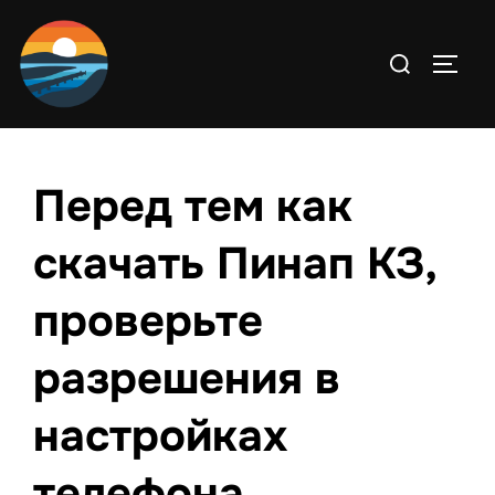
Skip
to
Search
TOGG
content
for:
Перед тем как
скачать Пинап КЗ,
проверьте
разрешения в
настройках
телефона