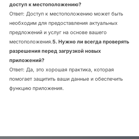
доступ к местоположению?
Ответ: Доступ к местоположению может быть
необходим для предоставления актуальных
предложений и услуг на основе вашего
местоположения.
5. Нужно ли всегда проверять
разрешения перед загрузкой новых
приложений?
Ответ: Да, это хорошая практика, которая
помогает защитить ваши данные и обеспечить
функцию приложения.