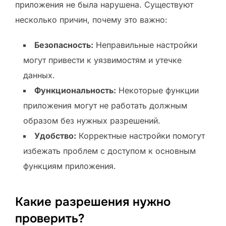
приложения не была нарушена. Существуют
несколько причин, почему это важно:
Безопасность:
Неправильные настройки
могут привести к уязвимостям и утечке
данных.
Функциональность:
Некоторые функции
приложения могут не работать должным
образом без нужных разрешений.
Удобство:
Корректные настройки помогут
избежать проблем с доступом к основным
функциям приложения.
Какие разрешения нужно
проверить?