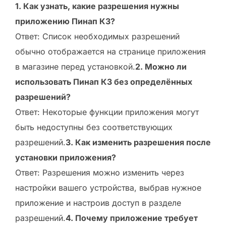
1. Как узнать, какие разрешения нужны
приложению Пинап КЗ?
Ответ: Список необходимых разрешений
обычно отображается на странице приложения
в магазине перед установкой.
2. Можно ли
использовать Пинап КЗ без определённых
разрешений?
Ответ: Некоторые функции приложения могут
быть недоступны без соответствующих
разрешений.
3. Как изменить разрешения после
установки приложения?
Ответ: Разрешения можно изменить через
настройки вашего устройства, выбрав нужное
приложение и настроив доступ в разделе
разрешений.
4. Почему приложение требует