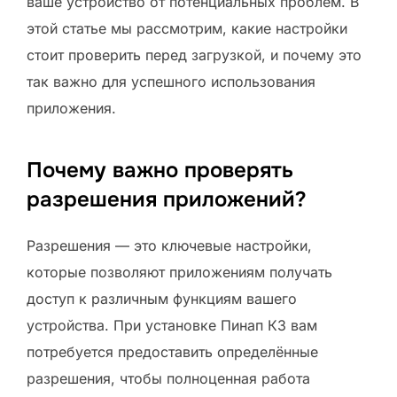
ваше устройство от потенциальных проблем. В
этой статье мы рассмотрим, какие настройки
стоит проверить перед загрузкой, и почему это
так важно для успешного использования
приложения.
Почему важно проверять
разрешения приложений?
Разрешения — это ключевые настройки,
которые позволяют приложениям получать
доступ к различным функциям вашего
устройства. При установке Пинап КЗ вам
потребуется предоставить определённые
разрешения, чтобы полноценная работа