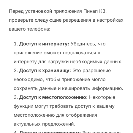
Перед установкой приложения Пинап КЗ,
проверьте следующие разрешения в настройках
вашего телефона:
Доступ к интернету:
Убедитесь, что
приложение сможет подключаться к
интернету для загрузки необходимых данных.
Доступ к хранилищу:
Это разрешение
необходимо, чтобы приложение могло
сохранять данные и кешировать информацию.
Доступ к местоположению:
Некоторые
функции могут требовать доступ к вашему
местоположению для отображения
актуальных предложений.
Доступ к уведомлениям:
Это разрешение