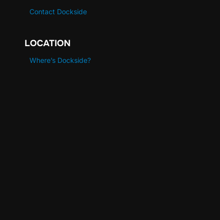
Contact Dockside
LOCATION
Where’s Dockside?