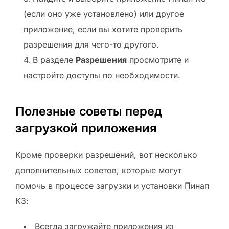
(если оно уже установлено) или другое
приложение, если вы хотите проверить
разрешения для чего-то другого.
В разделе
Разрешения
просмотрите и
настройте доступы по необходимости.
Полезные советы перед
загрузкой приложения
Кроме проверки разрешений, вот несколько
дополнительных советов, которые могут
помочь в процессе загрузки и установки Пинап
КЗ:
Всегда загружайте приложения из