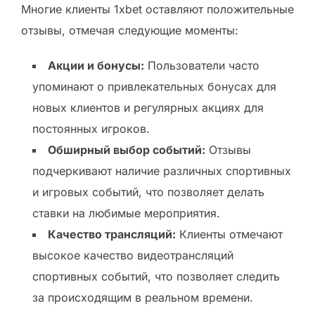
Многие клиенты 1xbet оставляют положительные
отзывы, отмечая следующие моменты:
Акции и бонусы:
Пользователи часто
упоминают о привлекательных бонусах для
новых клиентов и регулярных акциях для
постоянных игроков.
Обширный выбор событий:
Отзывы
подчеркивают наличие различных спортивных
и игровых событий, что позволяет делать
ставки на любимые мероприятия.
Качество трансляций:
Клиенты отмечают
высокое качество видеотрансляций
спортивных событий, что позволяет следить
за происходящим в реальном времени.