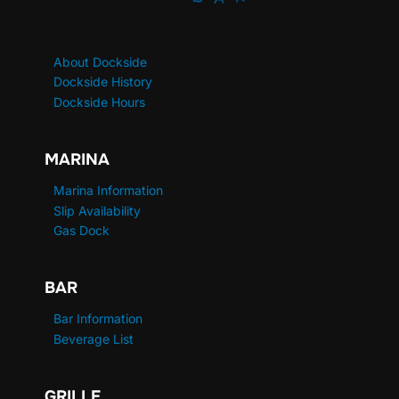
About Dockside
Dockside History
Dockside Hours
MARINA
Marina Information
Slip Availability
Gas Dock
BAR
Bar Information
Beverage List
GRILLE