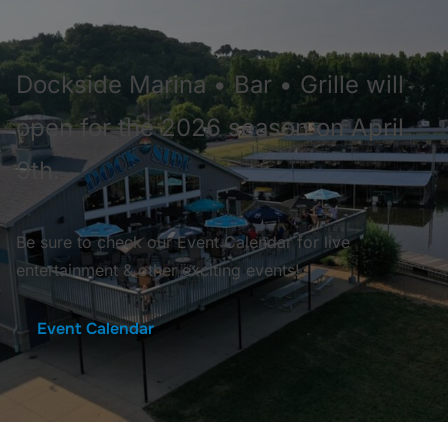
Dockside Marina • Bar • Grille will
open for the 2026 season on April
9th.
Be sure to check our Event Calendar for live
entertainment & other exciting events!
Event Calendar