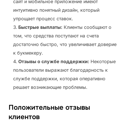
сайт и мобильное приложение имеют
интуитивно понятный дизайн, который
упрощает процесс ставок.
Быстрые выплаты:
Клиенты сообщают о
том, что средства поступают на счета
достаточно быстро, что увеличивает доверие
к букмекеру.
Отзывы о службе поддержки:
Некоторые
пользователи выражают благодарность к
службе поддержки, которая оперативно
решает возникающие проблемы.
Положительные отзывы
клиентов