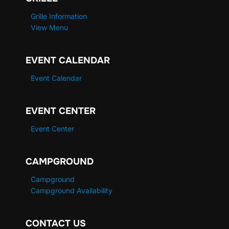
Grille Information
View Menu
EVENT CALENDAR
Event Calendar
EVENT CENTER
Event Center
CAMPGROUND
Campground
Campground Availability
CONTACT US