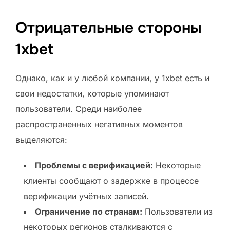
Отрицательные стороны
1xbet
Однако, как и у любой компании, у 1xbet есть и
свои недостатки, которые упоминают
пользователи. Среди наиболее
распространенных негативных моментов
выделяются:
Проблемы с верификацией:
Некоторые
клиенты сообщают о задержке в процессе
верификации учётных записей.
Ограничение по странам:
Пользователи из
некоторых регионов сталкиваются с