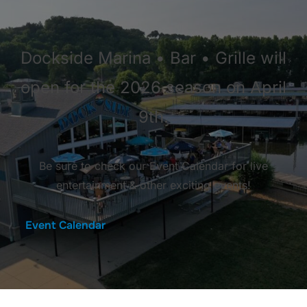
Dockside Marina • Bar • Grille will
open for the 2026 season on April
9th.
Be sure to check our Event Calendar for live
entertainment & other exciting events!
Event Calendar