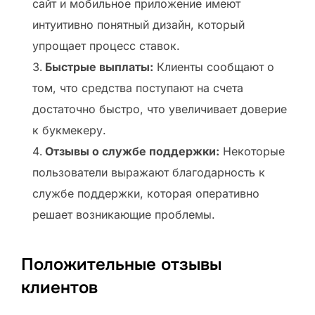
сайт и мобильное приложение имеют
интуитивно понятный дизайн, который
упрощает процесс ставок.
Быстрые выплаты:
Клиенты сообщают о
том, что средства поступают на счета
достаточно быстро, что увеличивает доверие
к букмекеру.
Отзывы о службе поддержки:
Некоторые
пользователи выражают благодарность к
службе поддержки, которая оперативно
решает возникающие проблемы.
Положительные отзывы
клиентов