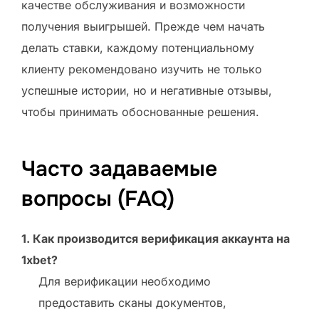
качестве обслуживания и возможности
получения выигрышей. Прежде чем начать
делать ставки, каждому потенциальному
клиенту рекомендовано изучить не только
успешные истории, но и негативные отзывы,
чтобы принимать обоснованные решения.
Часто задаваемые
вопросы (FAQ)
1. Как производится верификация аккаунта на
1xbet?
Для верификации необходимо
предоставить сканы документов,