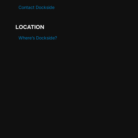
Contact Dockside
LOCATION
Where’s Dockside?