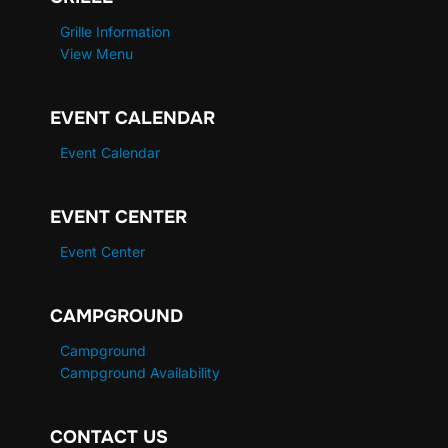
Grille Information
View Menu
EVENT CALENDAR
Event Calendar
EVENT CENTER
Event Center
CAMPGROUND
Campground
Campground Availability
CONTACT US