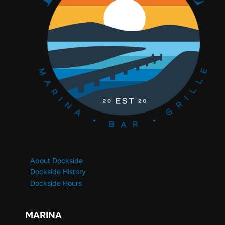
About Dockside
Dockside History
Dockside Hours
MARINA