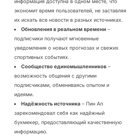
информация доступна в одном месте, что
экономит время пользователей, не заставляя
их искать все новости в разных источниках.
Обновления в реальном времени
–
подписчики получают мгновенные
уведомления о новых прогнозах и свежих
спортивных событиях.
Сообщество единомышленников
–
возможность общения с другими
подписчиками, обмениваясь опытом и
идеями.
Надёжность источника
– Пин Ап
зарекомендовал себя как надёжный
букмекер, предоставляющий качественную
информацию.