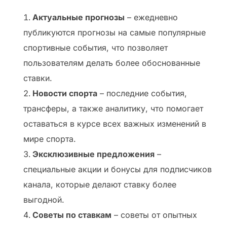
Актуальные прогнозы
– ежедневно
публикуются прогнозы на самые популярные
спортивные события, что позволяет
пользователям делать более обоснованные
ставки.
Новости спорта
– последние события,
трансферы, а также аналитику, что помогает
оставаться в курсе всех важных изменений в
мире спорта.
Эксклюзивные предложения
–
специальные акции и бонусы для подписчиков
канала, которые делают ставку более
выгодной.
Советы по ставкам
– советы от опытных