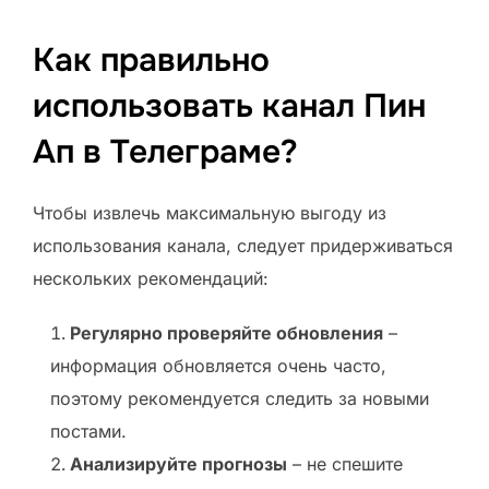
Как правильно
использовать канал Пин
Ап в Телеграме?
Чтобы извлечь максимальную выгоду из
использования канала, следует придерживаться
нескольких рекомендаций:
Регулярно проверяйте обновления
–
информация обновляется очень часто,
поэтому рекомендуется следить за новыми
постами.
Анализируйте прогнозы
– не спешите