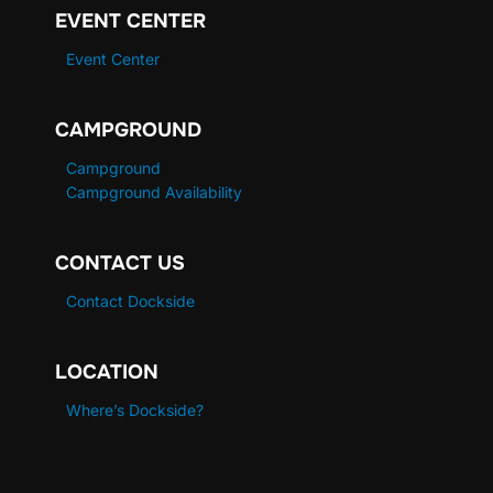
EVENT CENTER
Event Center
CAMPGROUND
Campground
Campground Availability
CONTACT US
Contact Dockside
LOCATION
Where’s Dockside?