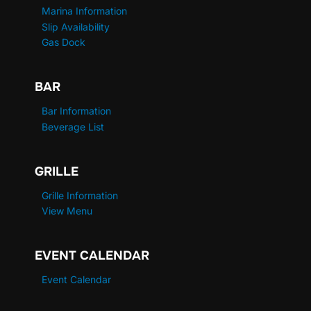
Marina Information
Slip Availability
Gas Dock
BAR
Bar Information
Beverage List
GRILLE
Grille Information
View Menu
EVENT CALENDAR
Event Calendar