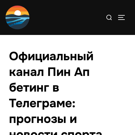
Skip
to
Search
TOGG
content
for:
Официальный
канал Пин Ап
бетинг в
Телеграме:
прогнозы и
новости спорта