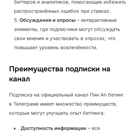
беттеров и аналитиков, помогающие избежать
распространённых ошибок при ставках.
Обсуждения и опросы
– интерактивные
элементы, где подписчики могут обсуждать
свои мнения и участвовать в опросах, что
повышает уровень вовлечённости.
Преимущества подписки на
канал
Подписка на официальный канал Пин Ап бетинг
в Телеграме имеет множество преимуществ,
которые могут улучшить опыт беттинга:
Доступность информации
– вся