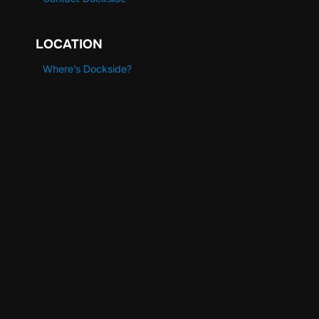
LOCATION
Where’s Dockside?