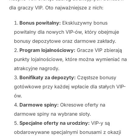
dla graczy VIP. Oto najważniejsze z nich:
Bonus powitalny:
Ekskluzywny bonus
powitalny dla nowych VIP-ów, który obejmuje
bonusy depozytowe oraz darmowe zakłady.
Program lojalnościowy:
Gracze VIP zbierają
punkty lojalnościowe, które można wymieniać na
atrakcyjne nagrody.
Bonifikaty za depozyty:
Częstsze bonusy
gotówkowe przy każdej wpłacie dla stałych VIP-
ów.
Darmowe spiny:
Okresowe oferty na
darmowe spiny na wybrane sloty.
Specjalne oferty na urodziny:
VIP-y są
obdarowywane specjalnymi bonusami z okazji