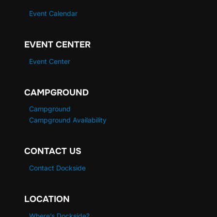
Event Calendar
EVENT CENTER
Event Center
CAMPGROUND
Campground
Campground Availability
CONTACT US
Contact Dockside
LOCATION
Where’s Dockside?