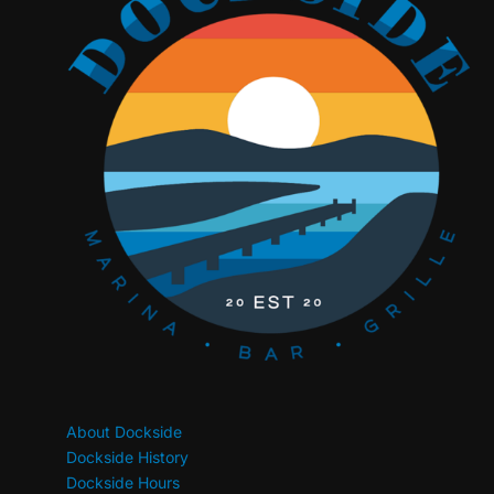
About Dockside
Dockside History
Dockside Hours