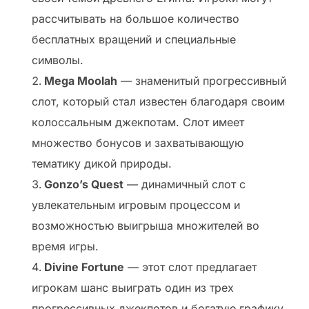
рассчитывать на большое количество
бесплатных вращений и специальные
символы.
Mega Moolah
— знаменитый прогрессивный
слот, который стал известен благодаря своим
колоссальным джекпотам. Слот имеет
множество бонусов и захватывающую
тематику дикой природы.
Gonzo’s Quest
— динамичный слот с
увлекательным игровым процессом и
возможностью выигрыша множителей во
время игры.
Divine Fortune
— этот слот предлагает
игрокам шанс выиграть один из трех
прогрессивных джекпотов и богатую графику