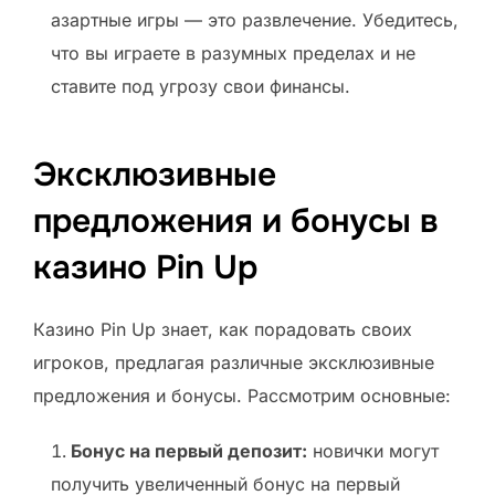
азартные игры — это развлечение. Убедитесь,
что вы играете в разумных пределах и не
ставите под угрозу свои финансы.
Эксклюзивные
предложения и бонусы в
казино Pin Up
Казино Pin Up знает, как порадовать своих
игроков, предлагая различные эксклюзивные
предложения и бонусы. Рассмотрим основные:
Бонус на первый депозит:
новички могут
получить увеличенный бонус на первый