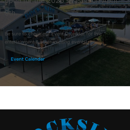
open for the 2026 season on April
9th.
Be sure to check our Event Calendar for live
entertainment & other exciting events!
Event Calendar