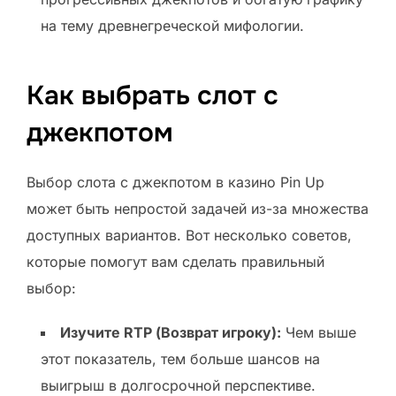
на тему древнегреческой мифологии.
Как выбрать слот с
джекпотом
Выбор слота с джекпотом в казино Pin Up
может быть непростой задачей из-за множества
доступных вариантов. Вот несколько советов,
которые помогут вам сделать правильный
выбор:
Изучите RTP (Возврат игроку):
Чем выше
этот показатель, тем больше шансов на
выигрыш в долгосрочной перспективе.