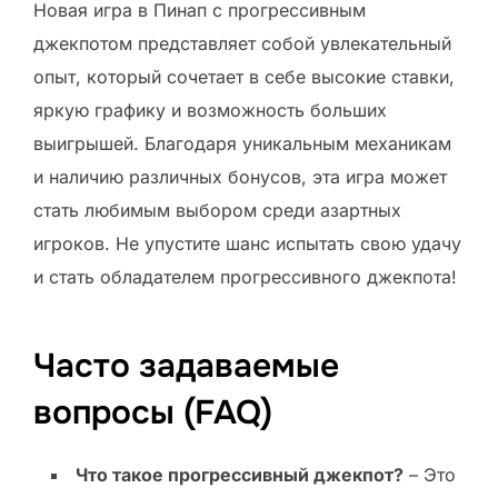
Новая игра в Пинап с прогрессивным
джекпотом представляет собой увлекательный
опыт, который сочетает в себе высокие ставки,
яркую графику и возможность больших
выигрышей. Благодаря уникальным механикам
и наличию различных бонусов, эта игра может
стать любимым выбором среди азартных
игроков. Не упустите шанс испытать свою удачу
и стать обладателем прогрессивного джекпота!
Часто задаваемые
вопросы (FAQ)
Что такое прогрессивный джекпот?
– Это