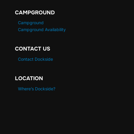
CAMPGROUND
Campground
Campground Availability
CONTACT US
Contact Dockside
LOCATION
Where’s Dockside?