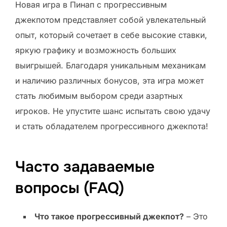
Новая игра в Пинап с прогрессивным
джекпотом представляет собой увлекательный
опыт, который сочетает в себе высокие ставки,
яркую графику и возможность больших
выигрышей. Благодаря уникальным механикам
и наличию различных бонусов, эта игра может
стать любимым выбором среди азартных
игроков. Не упустите шанс испытать свою удачу
и стать обладателем прогрессивного джекпота!
Часто задаваемые
вопросы (FAQ)
Что такое прогрессивный джекпот?
– Это