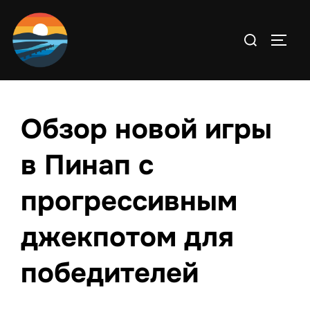
Skip
to
Search
TOGG
content
for:
Обзор новой игры
в Пинап с
прогрессивным
джекпотом для
победителей