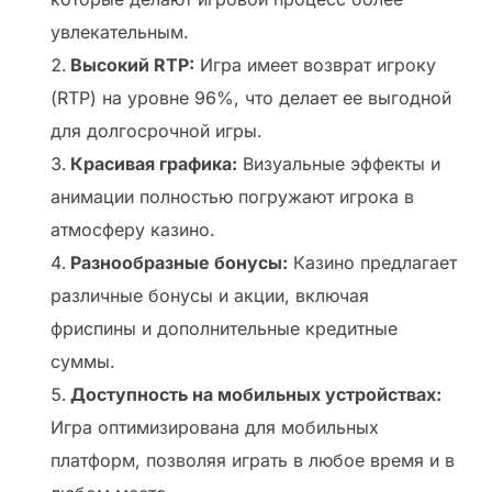
увлекательным.
Высокий RTP:
Игра имеет возврат игроку
(RTP) на уровне 96%, что делает ее выгодной
для долгосрочной игры.
Красивая графика:
Визуальные эффекты и
анимации полностью погружают игрока в
атмосферу казино.
Разнообразные бонусы:
Казино предлагает
различные бонусы и акции, включая
фриспины и дополнительные кредитные
суммы.
Доступность на мобильных устройствах:
Игра оптимизирована для мобильных
платформ, позволяя играть в любое время и в