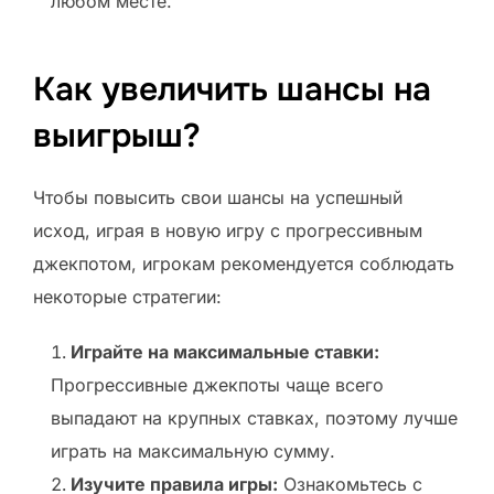
любом месте.
Как увеличить шансы на
выигрыш?
Чтобы повысить свои шансы на успешный
исход, играя в новую игру с прогрессивным
джекпотом, игрокам рекомендуется соблюдать
некоторые стратегии:
Играйте на максимальные ставки:
Прогрессивные джекпоты чаще всего
выпадают на крупных ставках, поэтому лучше
играть на максимальную сумму.
Изучите правила игры:
Ознакомьтесь с