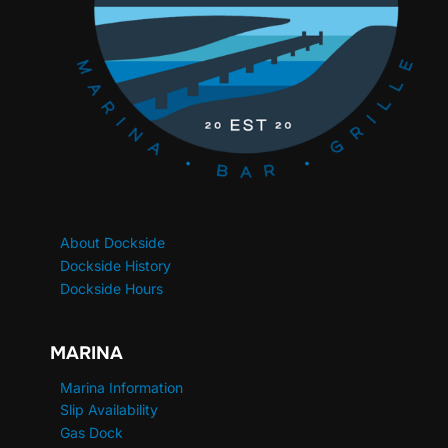
About Dockside
Dockside History
Dockside Hours
MARINA
Marina Information
Slip Availability
Gas Dock