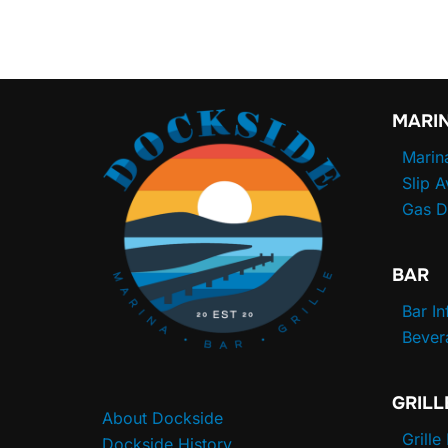
MARI
Marin
Slip A
Gas 
BAR
Bar I
Bever
GRILL
About Dockside
Grille
Dockside History