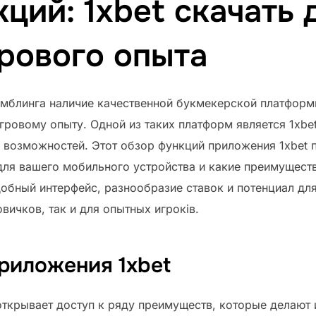
ций: 1xbet скачать 
рового опыта
мблинга наличие качественной букмекерской платформ
ровому опыту. Одной из таких платформ является 1xbet
 возможностей. Этот обзор функций приложения 1xbet 
для вашего мобильного устройства и какие преимуществ
обный интерфейс, разнообразие ставок и потенциал для
ичков, так и для опытных игроків.
риложения 1xbet
открывает доступ к ряду преимуществ, которые делают 