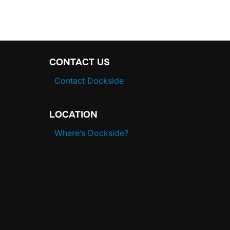
CONTACT US
Contact Dockside
LOCATION
Where’s Dockside?