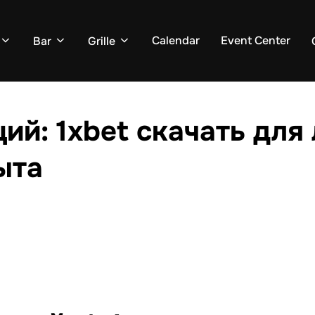
Calendar
Event Center
Bar
Grille
ий: 1xbet скачать для
ыта