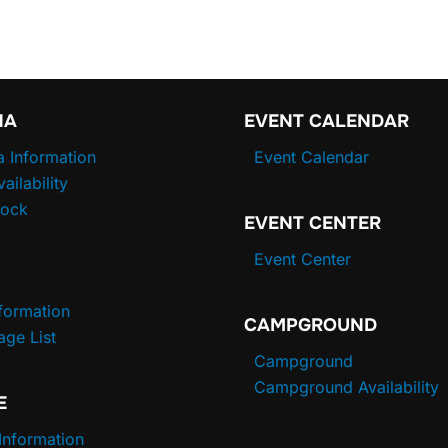
NA
EVENT CALENDAR
a Information
Event Calendar
vailability
Dock
EVENT CENTER
Event Center
nformation
CAMPGROUND
age List
Campground
Campground Availability
E
 Information