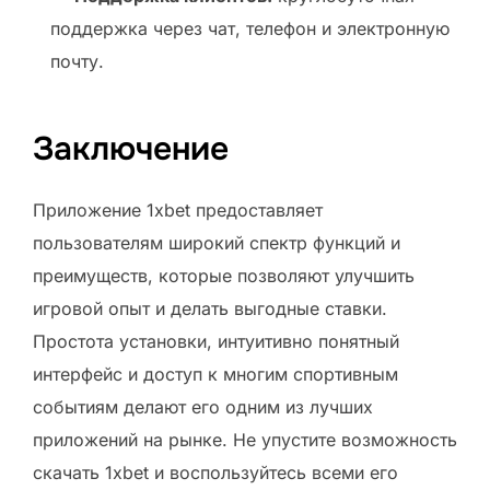
поддержка через чат, телефон и электронную
почту.
Заключение
Приложение 1xbet предоставляет
пользователям широкий спектр функций и
преимуществ, которые позволяют улучшить
игровой опыт и делать выгодные ставки.
Простота установки, интуитивно понятный
интерфейс и доступ к многим спортивным
событиям делают его одним из лучших
приложений на рынке. Не упустите возможность
скачать 1xbet и воспользуйтесь всеми его