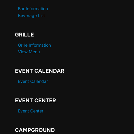
Bar Information
Beverage List
GRILLE
Grille Information
View Menu
EVENT CALENDAR
Event Calendar
EVENT CENTER
Event Center
CAMPGROUND