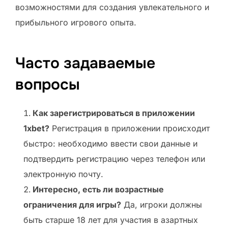
возможностями для создания увлекательного и
прибыльного игрового опыта.
Часто задаваемые
вопросы
Как зарегистрироваться в приложении
1xbet?
Регистрация в приложении происходит
быстро: необходимо ввести свои данные и
подтвердить регистрацию через телефон или
электронную почту.
Интересно, есть ли возрастные
ограничения для игры?
Да, игроки должны
быть старше 18 лет для участия в азартных