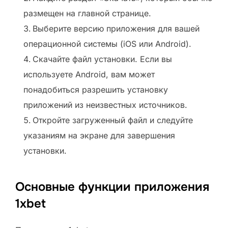
размещен на главной странице.
Выберите версию приложения для вашей
операционной системы (iOS или Android).
Скачайте файл установки. Если вы
используете Android, вам может
понадобиться разрешить установку
приложений из неизвестных источников.
Откройте загруженный файл и следуйте
указаниям на экране для завершения
установки.
Основные функции приложения
1xbet