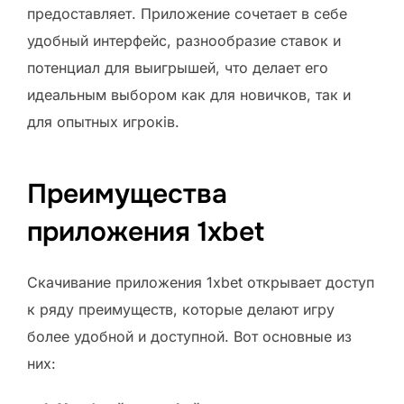
предоставляет. Приложение сочетает в себе
удобный интерфейс, разнообразие ставок и
потенциал для выигрышей, что делает его
идеальным выбором как для новичков, так и
для опытных игроків.
Преимущества
приложения 1xbet
Скачивание приложения 1xbet открывает доступ
к ряду преимуществ, которые делают игру
более удобной и доступной. Вот основные из
них: