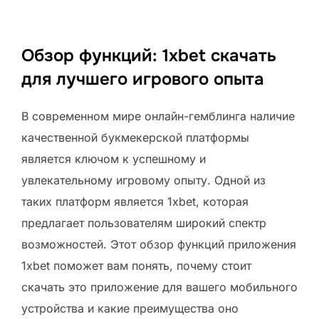
Обзор функций: 1xbet скачать
для лучшего игрового опыта
В современном мире онлайн-гемблинга наличие
качественной букмекерской платформы
является ключом к успешному и
увлекательному игровому опыту. Одной из
таких платформ является 1xbet, которая
предлагает пользователям широкий спектр
возможностей. Этот обзор функций приложения
1xbet поможет вам понять, почему стоит
скачать это приложение для вашего мобильного
устройства и какие преимущества оно