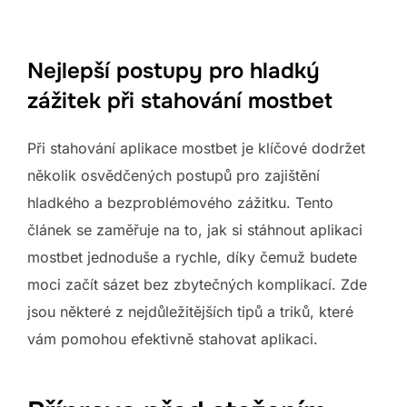
Nejlepší postupy pro hladký
zážitek při stahování mostbet
Při stahování aplikace mostbet je klíčové dodržet
několik osvědčených postupů pro zajištění
hladkého a bezproblémového zážitku. Tento
článek se zaměřuje na to, jak si stáhnout aplikaci
mostbet jednoduše a rychle, díky čemuž budete
moci začít sázet bez zbytečných komplikací. Zde
jsou některé z nejdůležitějších tipů a triků, které
vám pomohou efektivně stahovat aplikaci.