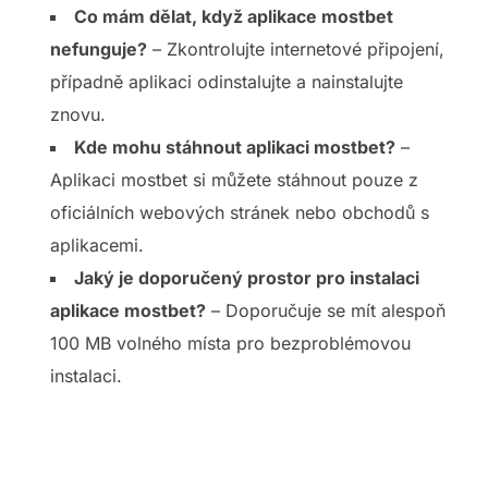
Co mám dělat, když aplikace mostbet
nefunguje?
– Zkontrolujte internetové připojení,
případně aplikaci odinstalujte a nainstalujte
znovu.
Kde mohu stáhnout aplikaci mostbet?
–
Aplikaci mostbet si můžete stáhnout pouze z
oficiálních webových stránek nebo obchodů s
aplikacemi.
Jaký je doporučený prostor pro instalaci
aplikace mostbet?
– Doporučuje se mít alespoň
100 MB volného místa pro bezproblémovou
instalaci.