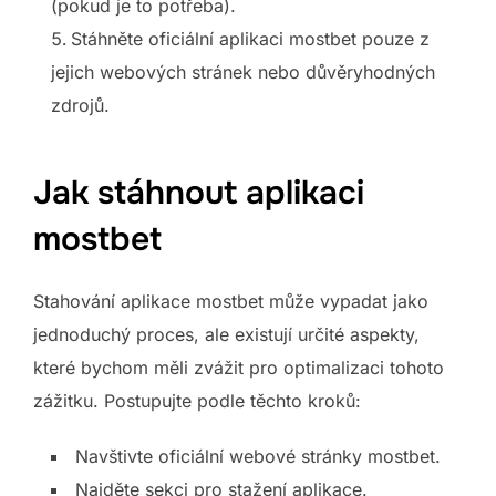
(pokud je to potřeba).
Stáhněte oficiální aplikaci mostbet pouze z
jejich webových stránek nebo důvěryhodných
zdrojů.
Jak stáhnout aplikaci
mostbet
Stahování aplikace mostbet může vypadat jako
jednoduchý proces, ale existují určité aspekty,
které bychom měli zvážit pro optimalizaci tohoto
zážitku. Postupujte podle těchto kroků:
Navštivte oficiální webové stránky mostbet.
Najděte sekci pro stažení aplikace.