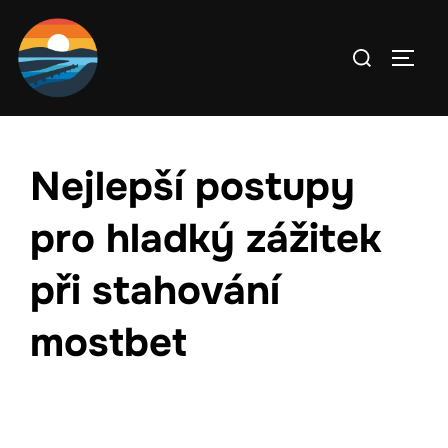
Skip
to
Search
TOGG
content
for:
Nejlepší postupy
pro hladký zážitek
při stahování
mostbet