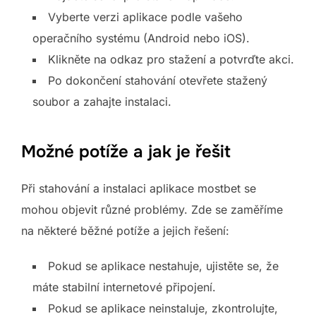
Vyberte verzi aplikace podle vašeho
operačního systému (Android nebo iOS).
Klikněte na odkaz pro stažení a potvrďte akci.
Po dokončení stahování otevřete stažený
soubor a zahajte instalaci.
Možné potíže a jak je řešit
Při stahování a instalaci aplikace mostbet se
mohou objevit různé problémy. Zde se zaměříme
na některé běžné potíže a jejich řešení:
Pokud se aplikace nestahuje, ujistěte se, že
máte stabilní internetové připojení.
Pokud se aplikace neinstaluje, zkontrolujte,