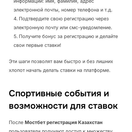
информации: имя, фамилия, адрес
электронной почты, номер телефона и т.д.
Подтвердите свою регистрацию через
электронную почту или смс-уведомление.
Получите бонус за регистрацию и делайте
свои первые ставки!
Эти шаги позволят вам быстро и без лишних
хлопот начать делать ставки на платформе.
Спортивные события и
возможности для ставок
После
Мостбет регистрация Казахстан
пользователи получают доступ к множеству