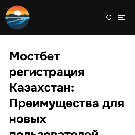
Skip
to
Search
TOGG
content
for:
Мостбет
регистрация
Казахстан:
Преимущества для
новых
пользователей