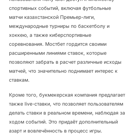
спортивных событий, включая футбольные
матчи казахстанской Премьер-лиги,
международные турниры по баскетболу и
хоккею, а также киберспортивные
соревнования. Мостбет гордится своими
расширенными линиями ставок, которые
позволяют забрать в расчет различные исходы
матчей, что значительно поднимает интерес к
ставкам.
Кроме того, букмекерская компания предлагает
также live-ставки, что позволяет пользователям
делать ставки в реальном времени, наблюдая за
ходом событий. Это придаёт дополнительный
азарт и вовлечённость в процесс игры.