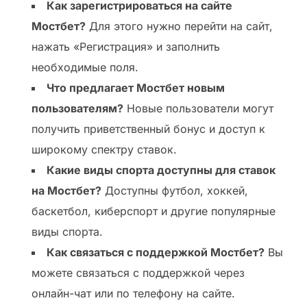
Как зарегистрироваться на сайте
Мостбет?
Для этого нужно перейти на сайт,
нажать «Регистрация» и заполнить
необходимые поля.
Что предлагает Мостбет новым
пользователям?
Новые пользователи могут
получить приветственный бонус и доступ к
широкому спектру ставок.
Какие виды спорта доступны для ставок
на Мостбет?
Доступны футбол, хоккей,
баскетбол, киберспорт и другие популярные
виды спорта.
Как связаться с поддержкой Мостбет?
Вы
можете связаться с поддержкой через
онлайн-чат или по телефону на сайте.