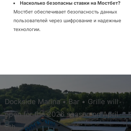
Насколько безопасны ставки на Мостбет?
Мостбет обеспечивает безопасность данных
пользователей через шифрование и надежные
технологии.
Dockside Marina • Bar • Grille will
open for the 2026 season on April
9th.