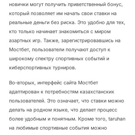
новички могут получить приветственный бонус,
который позволяет им начать свои ставки на
реальные деньги без риска. Это удобно для тех,
кто только начинает знакомиться с миром
азартных игр. Также, зарегистрировавшись на
Мостбет, пользователи получают доступ к
широкому спектру спортивных событий и
киберспортивных турниров.
Во-вторых, интерфейс сайта Мостбет
адаптирован к потребностям казахстанских
пользователей. Это означает, что ставки можно
делать на родном языке, что делает процесс
более удобным и понятным. Кроме того, taruhan
на любимые спортивные события можно