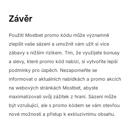
Závěr
Použití Mostbet promo kódu může významně
zlepšit vaše sázení a umožnit vám užít si více
zábavy s nižším rizikem. Tím, že využijete bonusy
a slevy, které promo kód nabízí, si vytvoříte lepší
podmínky pro úspěch. Nezapomeňte se
informovat o aktuálních nabídkách a promo akcích
na webových stránkách Mostbet, abyste
maximalizovali svůj zážitek z hraní. Sázení může
být vzrušující, ale s promo kódem se vám otevřou
nové možnosti a přístup k exkluzivnímu obsahu.