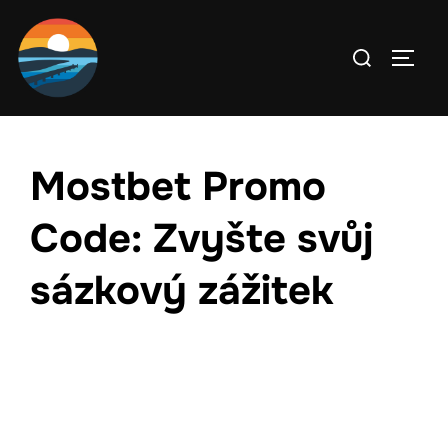
Skip
to
Search
TOGG
content
for:
Mostbet Promo
Code: Zvyšte svůj
sázkový zážitek