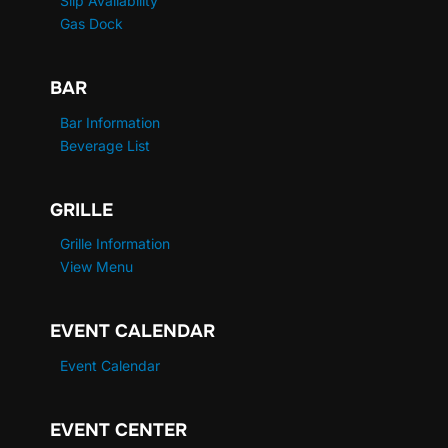
Slip Availability
Gas Dock
BAR
Bar Information
Beverage List
GRILLE
Grille Information
View Menu
EVENT CALENDAR
Event Calendar
EVENT CENTER