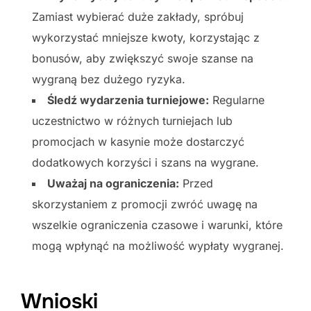
Zamiast wybierać duże zakłady, spróbuj
wykorzystać mniejsze kwoty, korzystając z
bonusów, aby zwiększyć swoje szanse na
wygraną bez dużego ryzyka.
Śledź wydarzenia turniejowe:
Regularne
uczestnictwo w różnych turniejach lub
promocjach w kasynie może dostarczyć
dodatkowych korzyści i szans na wygrane.
Uważaj na ograniczenia:
Przed
skorzystaniem z promocji zwróć uwagę na
wszelkie ograniczenia czasowe i warunki, które
mogą wpłynąć na możliwość wypłaty wygranej.
Wnioski