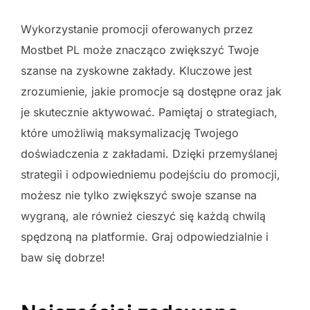
Wykorzystanie promocji oferowanych przez
Mostbet PL może znacząco zwiększyć Twoje
szanse na zyskowne zakłady. Kluczowe jest
zrozumienie, jakie promocje są dostępne oraz jak
je skutecznie aktywować. Pamiętaj o strategiach,
które umożliwią maksymalizację Twojego
doświadczenia z zakładami. Dzięki przemyślanej
strategii i odpowiedniemu podejściu do promocji,
możesz nie tylko zwiększyć swoje szanse na
wygraną, ale również cieszyć się każdą chwilą
spędzoną na platformie. Graj odpowiedzialnie i
baw się dobrze!