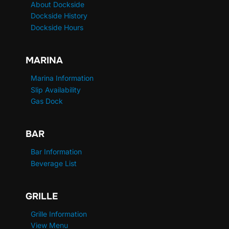
About Dockside
Dockside History
Dockside Hours
MARINA
Marina Information
Slip Availability
Gas Dock
BAR
Bar Information
Beverage List
GRILLE
Grille Information
View Menu