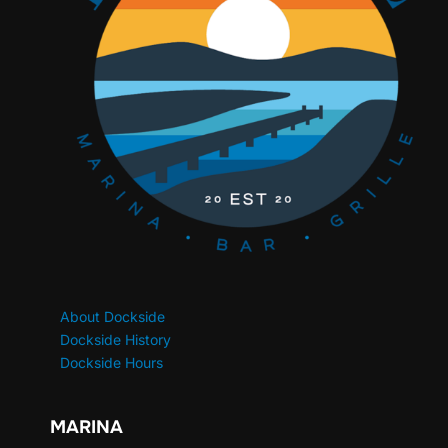
About Dockside
Dockside History
Dockside Hours
MARINA