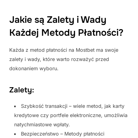
Jakie są Zalety i Wady
Każdej Metody Płatności?
Każda z metod płatności na Mostbet ma swoje
zalety i wady, które warto rozważyć przed
dokonaniem wyboru.
Zalety:
Szybkość transakcji – wiele metod, jak karty
kredytowe czy portfele elektroniczne, umożliwia
natychmiastowe wpłaty.
Bezpieczeństwo – Metody płatności