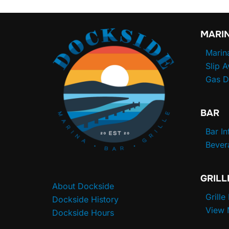
MARI
Marin
Slip A
Gas 
BAR
Bar I
Bever
GRILL
About Dockside
Grille
Dockside History
View
Dockside Hours