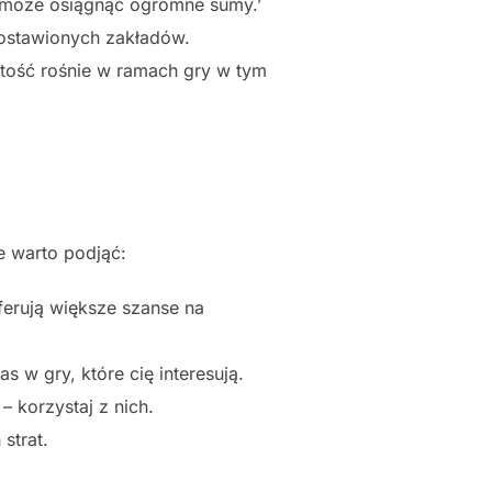
ć może osiągnąć ogromne sumy.’
 postawionych zakładów.
tość rośnie w ramach gry w tym
e warto podjąć:
ferują większe szanse na
s w gry, które cię interesują.
 korzystaj z nich.
strat.