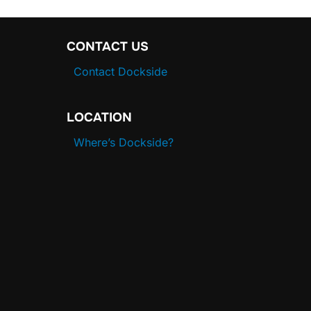
CONTACT US
Contact Dockside
LOCATION
Where’s Dockside?