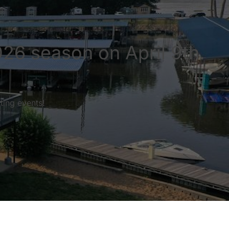
026 season on April 9th.
ting events!