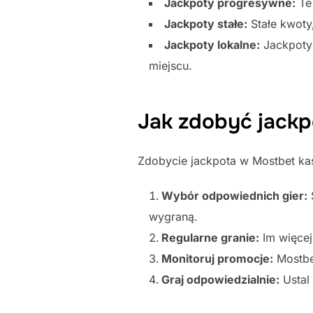
Jackpoty progresywne:
Te 
Jackpoty stałe:
Stałe kwoty,
Jackpoty lokalne:
Jackpoty 
miejscu.
Jak zdobyć jackp
Zdobycie jackpota w Mostbet kasy
Wybór odpowiednich gier:
wygraną.
Regularne granie:
Im więcej 
Monitoruj promocje:
Mostbet
Graj odpowiedzialnie:
Ustal 