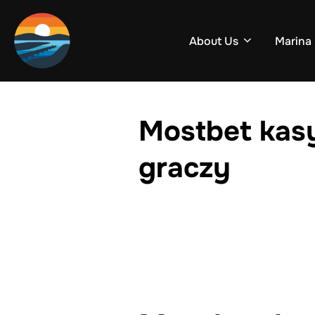
Skip
to
About Us
Marina
content
Mostbet kasy
graczy