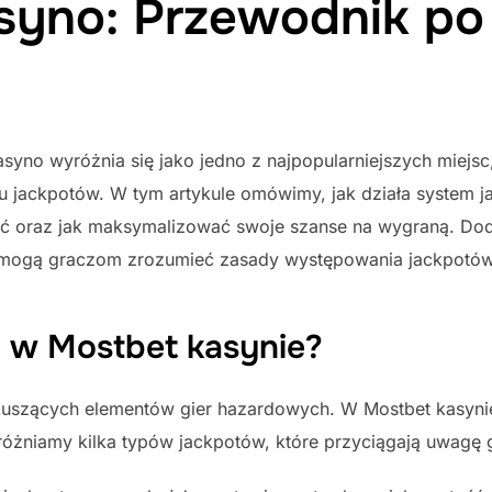
syno: Przewodnik po
kasyno wyróżnia się jako jedno z najpopularniejszych miej
 jackpotów. W tym artykule omówimy, jak działa system j
źć oraz jak maksymalizować swoje szanse na wygraną. Do
omogą graczom zrozumieć zasady występowania jackpotów
 w Mostbet kasynie?
 kuszących elementów gier hazardowych. W Mostbet kasynie
żniamy kilka typów jackpotów, które przyciągają uwagę 