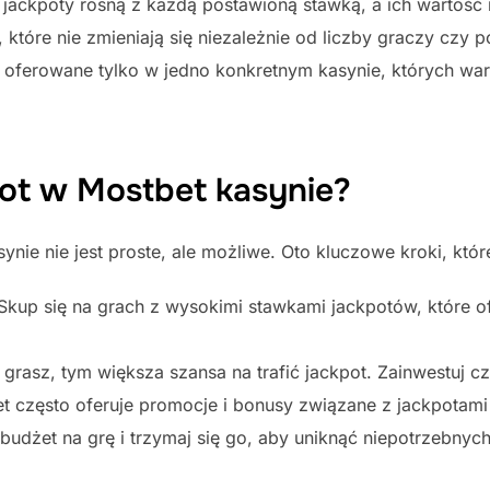
jackpoty rosną z każdą postawioną stawką, a ich wartoś
 które nie zmieniają się niezależnie od liczby graczy czy
oferowane tylko w jedno konkretnym kasynie, których war
ot w Mostbet kasynie?
nie nie jest proste, ale możliwe. Oto kluczowe kroki, któr
Skup się na grach z wysokimi stawkami jackpotów, które o
grasz, tym większa szansa na trafić jackpot. Zainwestuj cza
 często oferuje promocje i bonusy związane z jackpotami –
budżet na grę i trzymaj się go, aby uniknąć niepotrzebnych 