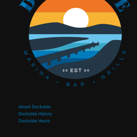
About Dockside
Dockside History
Dockside Hours