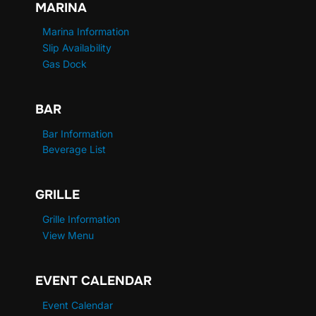
MARINA
Marina Information
Slip Availability
Gas Dock
BAR
Bar Information
Beverage List
GRILLE
Grille Information
View Menu
EVENT CALENDAR
Event Calendar