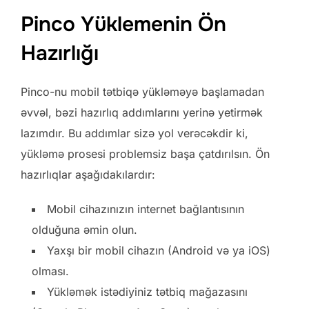
Pinco Yüklemenin Ön
Hazırlığı
Pinco-nu mobil tətbiqə yükləməyə başlamadan
əvvəl, bəzi hazırlıq addımlarını yerinə yetirmək
lazımdır. Bu addımlar sizə yol verəcəkdir ki,
yükləmə prosesi problemsiz başa çatdırılsın. Ön
hazırlıqlar aşağıdakılardır:
Mobil cihazınızın internet bağlantısının
olduğuna əmin olun.
Yaxşı bir mobil cihazın (Android və ya iOS)
olması.
Yükləmək istədiyiniz tətbiq mağazasını