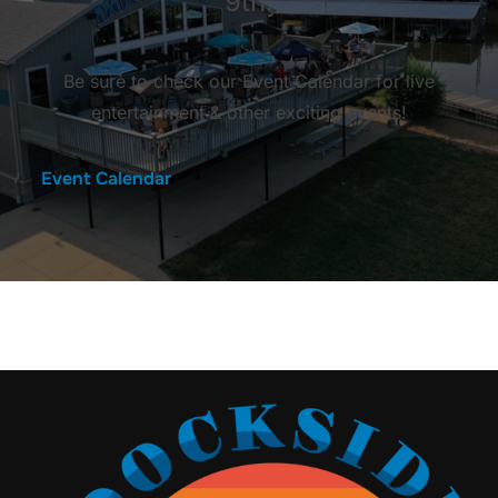
9th.
Be sure to check our Event Calendar for live
entertainment & other exciting events!
Event Calendar