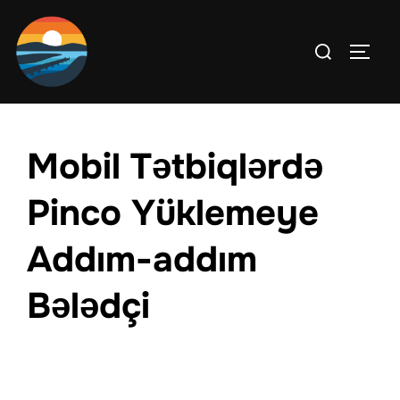
Skip
to
Search
TOGG
content
for:
Mobil Tətbiqlərdə
Pinco Yüklemeye
Addım-addım
Bələdçi