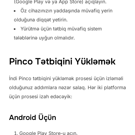
(Google Play və ya App Store) açıqlayın.
Öz cihazınızın yaddaşında müvafiq yerin
olduğuna diqqət yetirin.
Yürütmə üçün tətbiq müvafiq sistem
tələblərinə uyğun olmalıdır.
Pinco Tətbiqini Yükləmək
İndi Pinco tətbiqini yükləmək prosesi üçün izləməli
olduğunuz addımlara nəzər salaq. Hər iki platforma
üçün prosesi izah edəcəyik:
Android Üçün
Google Play Store-u açın.