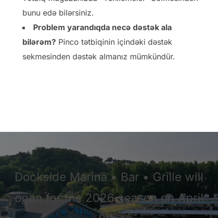
bunu edə bilərsiniz.
Problem yarandıqda necə dəstək ala
bilərəm?
Pinco tətbiqinin içindəki dəstək
sekmesinden dəstək almanız mümkündür.
Dockside Marina • Bar • Grille will
open for the 2026 season on April