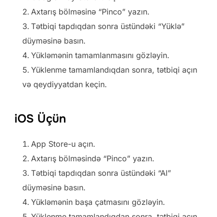
Axtarış bölməsinə “Pinco” yazın.
Tətbiqi tapdıqdan sonra üstündəki “Yüklə”
düyməsinə basın.
Yükləmənin tamamlanmasını gözləyin.
Yüklenme tamamlandıqdan sonra, tətbiqi açın
və qeydiyyatdan keçin.
iOS Üçün
App Store-u açın.
Axtarış bölməsində “Pinco” yazın.
Tətbiqi tapdıqdan sonra üstündəki “Al”
düyməsinə basın.
Yükləmənin başa çatmasını gözləyin.
Yüklenme tamamlandıqdan sonra, tətbiqi açın