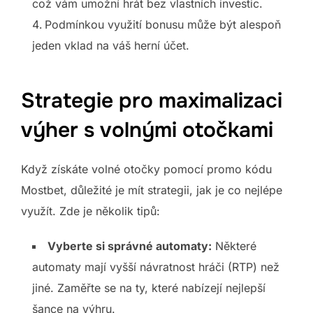
což vám umožní hrát bez vlastních investic.
Podmínkou využití bonusu může být alespoň
jeden vklad na váš herní účet.
Strategie pro maximalizaci
výher s volnými otočkami
Když získáte volné otočky pomocí promo kódu
Mostbet, důležité je mít strategii, jak je co nejlépe
využít. Zde je několik tipů:
Vyberte si správné automaty:
Některé
automaty mají vyšší návratnost hráči (RTP) než
jiné. Zaměřte se na ty, které nabízejí nejlepší
šance na výhru.