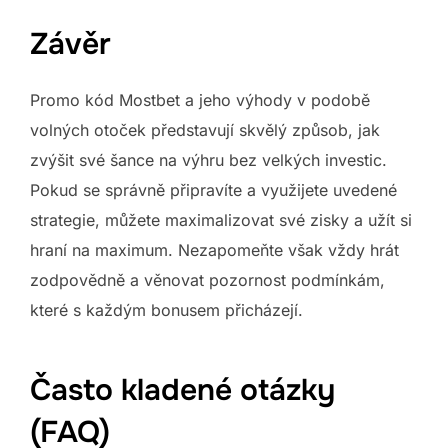
Závěr
Promo kód Mostbet a jeho výhody v podobě
volných otoček představují skvělý způsob, jak
zvýšit své šance na výhru bez velkých investic.
Pokud se správně připravíte a využijete uvedené
strategie, můžete maximalizovat své zisky a užít si
hraní na maximum. Nezapomeňte však vždy hrát
zodpovědně a věnovat pozornost podmínkám,
které s každým bonusem přicházejí.
Často kladené otázky
(FAQ)