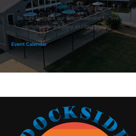
Be sure to check our Event Calendar for live
entertainment & other exciting events!
Event Calendar