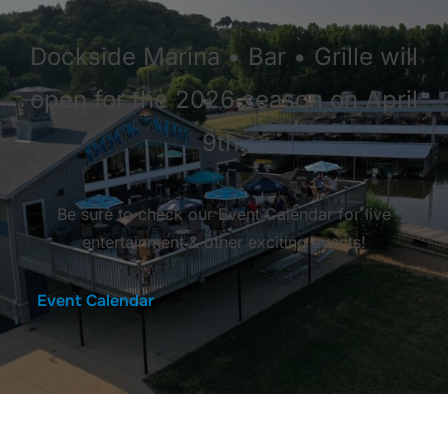
Dockside Marina • Bar • Grille will
open for the 2026 season on April
9th.
Be sure to check our Event Calendar for live
entertainment & other exciting events!
Event Calendar