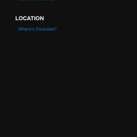
LOCATION
Where’s Dockside?