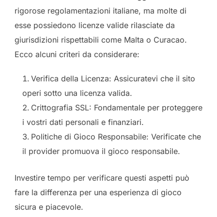
rigorose regolamentazioni italiane, ma molte di
esse possiedono licenze valide rilasciate da
giurisdizioni rispettabili come Malta o Curacao.
Ecco alcuni criteri da considerare:
Verifica della Licenza: Assicuratevi che il sito
operi sotto una licenza valida.
Crittografia SSL: Fondamentale per proteggere
i vostri dati personali e finanziari.
Politiche di Gioco Responsabile: Verificate che
il provider promuova il gioco responsabile.
Investire tempo per verificare questi aspetti può
fare la differenza per una esperienza di gioco
sicura e piacevole.