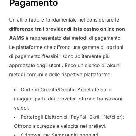
Pagamento
Un altro fattore fondamentale nel considerare le
differenze tra i provider di lista casino online non
AAMS
è rappresentato dai metodi di pagamento.
Le piattaforme che offrono una gamma di opzioni
di pagamento flessibili sono solitamente più
apprezzate dagli utenti. Ecco un elenco di alcuni
metodi comuni e delle rispettive piattaforme:
Carte di Credito/Debito: Accettate dalla
maggior parte dei provider, offrono transazioni
veloci.
Portafogli Elettronici (PayPal, Skrill, Neteller):
Offrono sicurezza e velocità nei prelievi.
Criptovalute: Sempre più popolari,