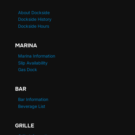
About Dockside
Dockside History
Dockside Hours
MARINA
Marina Information
Slip Availability
Gas Dock
BAR
Bar Information
Beverage List
GRILLE