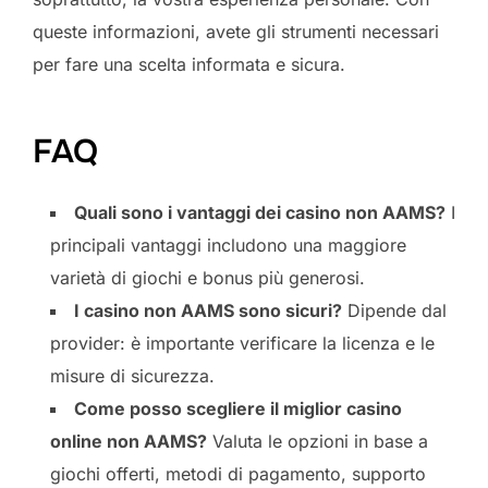
queste informazioni, avete gli strumenti necessari
per fare una scelta informata e sicura.
FAQ
Quali sono i vantaggi dei casino non AAMS?
I
principali vantaggi includono una maggiore
varietà di giochi e bonus più generosi.
I casino non AAMS sono sicuri?
Dipende dal
provider: è importante verificare la licenza e le
misure di sicurezza.
Come posso scegliere il miglior casino
online non AAMS?
Valuta le opzioni in base a
giochi offerti, metodi di pagamento, supporto