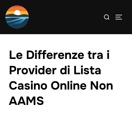
Skip
to
Search
TOGG
content
for:
Le Differenze tra i
Provider di Lista
Casino Online Non
AAMS