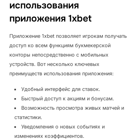
использования
приложения 1xbet
Приложение 1xbet позволяет игрокам получать
доступ ко всем функциям букмекерской
конторы непосредственно с мобильных
устройств. Вот несколько ключевых
преимуществ использования приложения:
Удобный интерфейс для ставок.
Быстрый доступ к акциям и бонусам.
Возможность просмотра живых матчей и
статистики.
Уведомления о новых событиях и
изменениях коэффициентов.