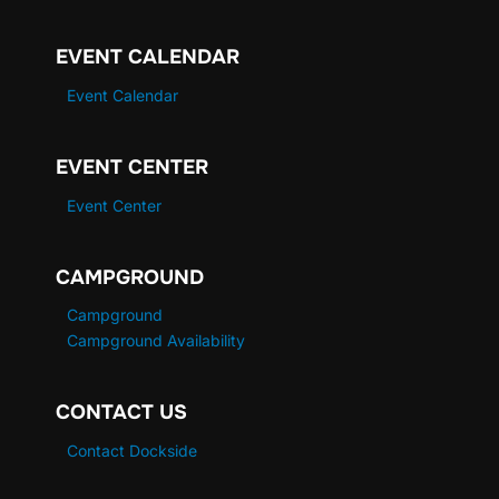
EVENT CALENDAR
Event Calendar
EVENT CENTER
Event Center
CAMPGROUND
Campground
Campground Availability
CONTACT US
Contact Dockside