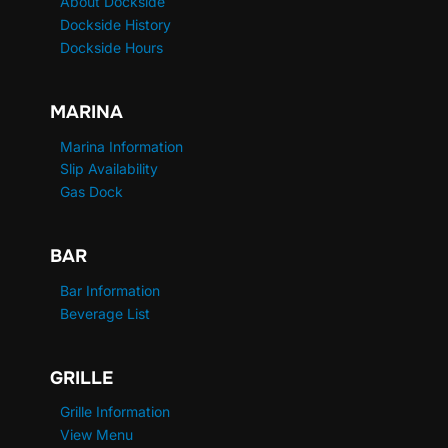
About Dockside
Dockside History
Dockside Hours
MARINA
Marina Information
Slip Availability
Gas Dock
BAR
Bar Information
Beverage List
GRILLE
Grille Information
View Menu