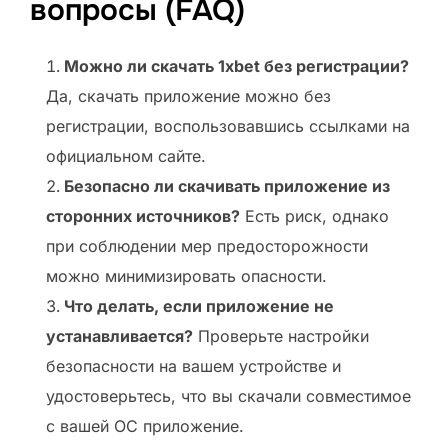
вопросы (FAQ)
Можно ли скачать 1xbet без регистрации?
Да, скачать приложение можно без
регистрации, воспользовавшись ссылками на
официальном сайте.
Безопасно ли скачивать приложение из
сторонних источников?
Есть риск, однако
при соблюдении мер предосторожности
можно минимизировать опасности.
Что делать, если приложение не
устанавливается?
Проверьте настройки
безопасности на вашем устройстве и
удостоверьтесь, что вы скачали совместимое
с вашей ОС приложение.