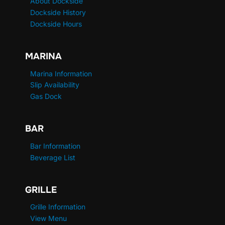
About Dockside
Dockside History
Dockside Hours
MARINA
Marina Information
Slip Availability
Gas Dock
BAR
Bar Information
Beverage List
GRILLE
Grille Information
View Menu