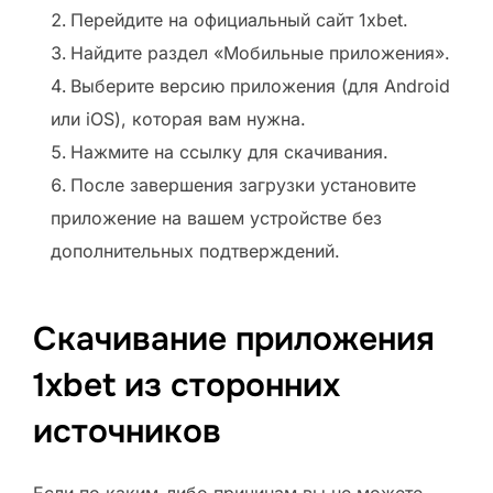
Перейдите на официальный сайт 1xbet.
Найдите раздел «Мобильные приложения».
Выберите версию приложения (для Android
или iOS), которая вам нужна.
Нажмите на ссылку для скачивания.
После завершения загрузки установите
приложение на вашем устройстве без
дополнительных подтверждений.
Скачивание приложения
1xbet из сторонних
источников