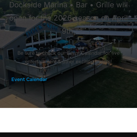
Dockside Marina • Bar • Grille will
open for the 2026 season on April
9th.
Be sure to check our Event Calendar for live
entertainment & other exciting events!
Event Calendar