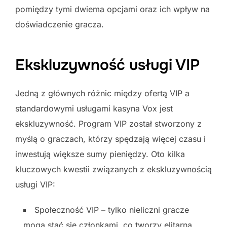
pomiędzy tymi dwiema opcjami oraz ich wpływ na
doświadczenie gracza.
Ekskluzywność usługi VIP
Jedną z głównych różnic między ofertą VIP a
standardowymi usługami kasyna Vox jest
ekskluzywność. Program VIP został stworzony z
myślą o graczach, którzy spędzają więcej czasu i
inwestują większe sumy pieniędzy. Oto kilka
kluczowych kwestii związanych z ekskluzywnością
usługi VIP:
Społeczność VIP – tylko nieliczni gracze
mogą stać się członkami, co tworzy elitarną