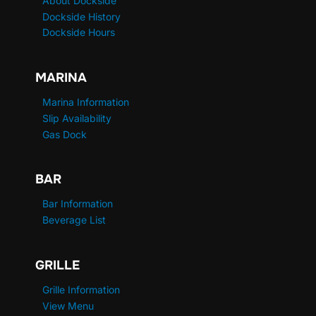
About Dockside
Dockside History
Dockside Hours
MARINA
Marina Information
Slip Availability
Gas Dock
BAR
Bar Information
Beverage List
GRILLE
Grille Information
View Menu