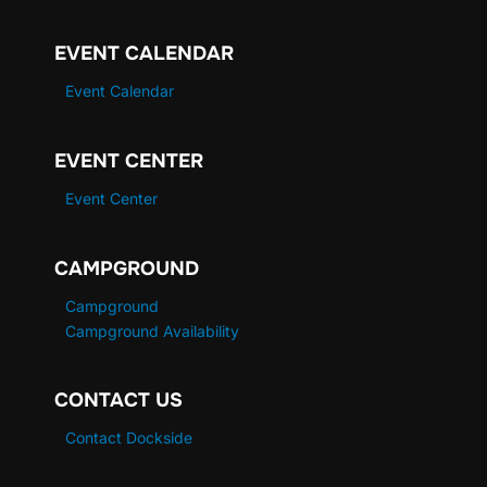
EVENT CALENDAR
Event Calendar
EVENT CENTER
Event Center
CAMPGROUND
Campground
Campground Availability
CONTACT US
Contact Dockside