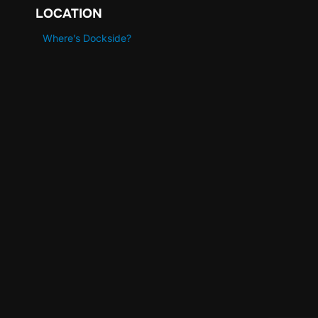
LOCATION
Where’s Dockside?