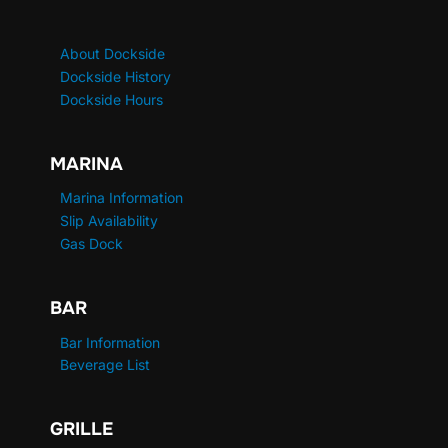
About Dockside
Dockside History
Dockside Hours
MARINA
Marina Information
Slip Availability
Gas Dock
BAR
Bar Information
Beverage List
GRILLE