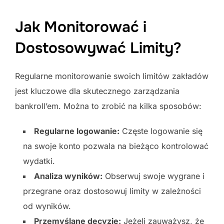
Jak Monitorować i
Dostosowywać Limity?
Regularne monitorowanie swoich limitów zakładów
jest kluczowe dla skutecznego zarządzania
bankroll’em. Można to zrobić na kilka sposobów:
Regularne logowanie:
Częste logowanie się
na swoje konto pozwala na bieżąco kontrolować
wydatki.
Analiza wyników:
Obserwuj swoje wygrane i
przegrane oraz dostosowuj limity w zależności
od wyników.
Przemyślane decyzje:
Jeżeli zauważysz, że