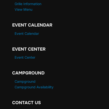
Grille Information
View Menu
EVENT CALENDAR
Event Calendar
EVENT CENTER
Event Center
CAMPGROUND
Campground
Campground Availability
CONTACT US