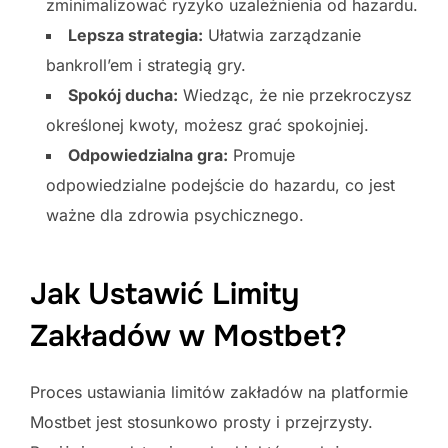
zminimalizować ryzyko uzależnienia od hazardu.
Lepsza strategia:
Ułatwia zarządzanie
bankroll’em i strategią gry.
Spokój ducha:
Wiedząc, że nie przekroczysz
określonej kwoty, możesz grać spokojniej.
Odpowiedzialna gra:
Promuje
odpowiedzialne podejście do hazardu, co jest
ważne dla zdrowia psychicznego.
Jak Ustawić Limity
Zakładów w Mostbet?
Proces ustawiania limitów zakładów na platformie
Mostbet jest stosunkowo prosty i przejrzysty.