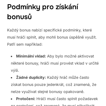
Podmínky pro získání
bonusů
Každý bonus nabízí specifické podmínky, které
musí hráči splnit, aby mohli bonus úspěšně využít.
Patří sem například:
Minimální vklad:
Aby bylo možné aktivovat
některé bonusy, hráči musí provést vklad v určité
výši.
Žádné duplicity:
Každý hráč může často
získat bonus pouze jedenkrát, což znamená, že
nelze využívat stejné bonusy opakovaně.
Protočení:
Hráči musí často splnit požadavek
na protočení, což znamená, že musí několikrát