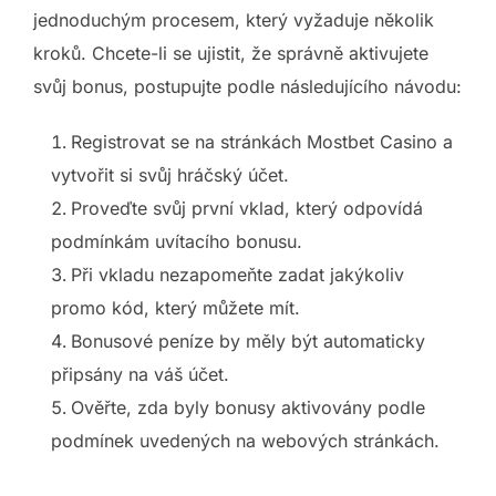
jednoduchým procesem, který vyžaduje několik
kroků. Chcete-li se ujistit, že správně aktivujete
svůj bonus, postupujte podle následujícího návodu:
Registrovat se na stránkách Mostbet Casino a
vytvořit si svůj hráčský účet.
Proveďte svůj první vklad, který odpovídá
podmínkám uvítacího bonusu.
Při vkladu nezapomeňte zadat jakýkoliv
promo kód, který můžete mít.
Bonusové peníze by měly být automaticky
připsány na váš účet.
Ověřte, zda byly bonusy aktivovány podle
podmínek uvedených na webových stránkách.