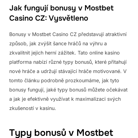
Jak fungují bonusy v Mostbet
Casino CZ: Vysvětleno
Bonusy v Mostbet Casino CZ představují atraktivní
způsob, jak zvýšit šance hráčů na výhru a
zkvalitnit jejich herní zážitek. Tato online kasino
platforma nabízí různé typy bonusů, které přitahují
nové hráče a udržují stávající hráče motivované. V
tomto článku podrobně prozkoumáme, jak tyto
bonusy fungují, jaké typy bonusů můžete očekávat
a jak je efektivně využívat k maximalizaci svých
zkušeností v kasinu.
Typy bonusů v Mostbet