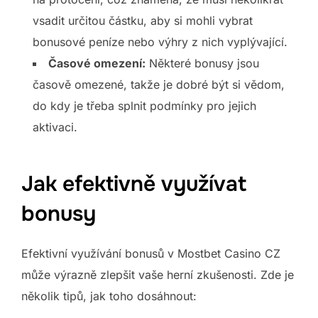
vsadit určitou částku, aby si mohli vybrat
bonusové peníze nebo výhry z nich vyplývající.
Časové omezení:
Některé bonusy jsou
časově omezené, takže je dobré být si vědom,
do kdy je třeba splnit podmínky pro jejich
aktivaci.
Jak efektivně využívat
bonusy
Efektivní využívání bonusů v Mostbet Casino CZ
může výrazně zlepšit vaše herní zkušenosti. Zde je
několik tipů, jak toho dosáhnout: