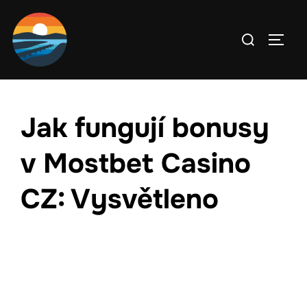
Skip
to
Search
TOGG
content
for:
Jak fungují bonusy
v Mostbet Casino
CZ: Vysvětleno