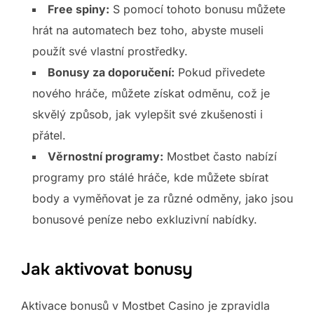
Free spiny:
S pomocí tohoto bonusu můžete
hrát na automatech bez toho, abyste museli
použít své vlastní prostředky.
Bonusy za doporučení:
Pokud přivedete
nového hráče, můžete získat odměnu, což je
skvělý způsob, jak vylepšit své zkušenosti i
přátel.
Věrnostní programy:
Mostbet často nabízí
programy pro stálé hráče, kde můžete sbírat
body a vyměňovat je za různé odměny, jako jsou
bonusové peníze nebo exkluzivní nabídky.
Jak aktivovat bonusy
Aktivace bonusů v Mostbet Casino je zpravidla