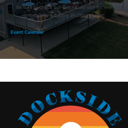
Be sure to check our Event Calendar for live
entertainment & other exciting events!
Event Calendar