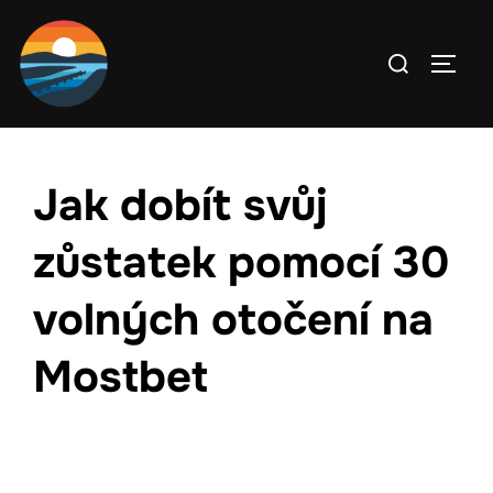
Skip
to
Search
TOGG
content
for:
Jak dobít svůj
zůstatek pomocí 30
volných otočení na
Mostbet