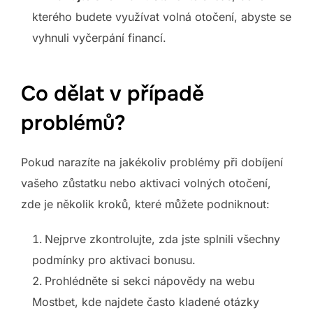
kterého budete využívat volná otočení, abyste se
vyhnuli vyčerpání financí.
Co dělat v případě
problémů?
Pokud narazíte na jakékoliv problémy při dobíjení
vašeho zůstatku nebo aktivaci volných otočení,
zde je několik kroků, které můžete podniknout:
Nejprve zkontrolujte, zda jste splnili všechny
podmínky pro aktivaci bonusu.
Prohlédněte si sekci nápovědy na webu
Mostbet, kde najdete často kladené otázky