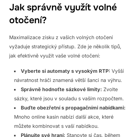
Jak správně využít volné
otočení?
Maximalizace zisku z vašich volných otočení
vyžaduje strategický přístup. Zde je několik tipů,
jak efektivně využít vaše volné otočení:
Vyberte si automaty s vysokým RTP:
Vyšší
návratnost hráči znamená větší šanci na výhru.
Správně hodnoťte sázkové limity:
Zvolte
sázky, které jsou v souladu s vaším rozpočtem.
Buďte obezřetní s propagačními nabídkami:
Mnoho online kasin nabízí další akce, které
můžete kombinovat s vaší nabídkou.
Plánujte své hraní:
Stanovte si čas, během