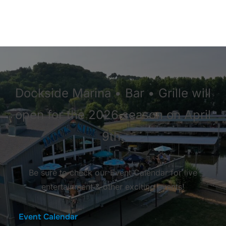
Dockside Marina • Bar • Grille will
open for the 2026 season on April
9th.
Be sure to check our Event Calendar for live
entertainment & other exciting events!
Event Calendar