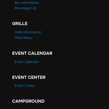
Bar Information
Beverage List
GRILLE
Grille Information
View Menu
EVENT CALENDAR
Event Calendar
EVENT CENTER
Event Center
CAMPGROUND