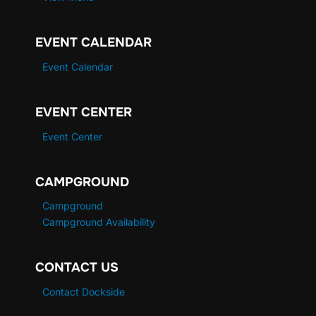
EVENT CALENDAR
Event Calendar
EVENT CENTER
Event Center
CAMPGROUND
Campground
Campground Availability
CONTACT US
Contact Dockside