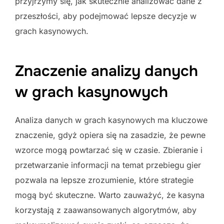
przyjrzymy się, jak skutecznie analizować dane z
przeszłości, aby podejmować lepsze decyzje w
grach kasynowych.
Znaczenie analizy danych
w grach kasynowych
Analiza danych w grach kasynowych ma kluczowe
znaczenie, gdyż opiera się na zasadzie, że pewne
wzorce mogą powtarzać się w czasie. Zbieranie i
przetwarzanie informacji na temat przebiegu gier
pozwala na lepsze zrozumienie, które strategie
mogą być skuteczne. Warto zauważyć, że kasyna
korzystają z zaawansowanych algorytmów, aby