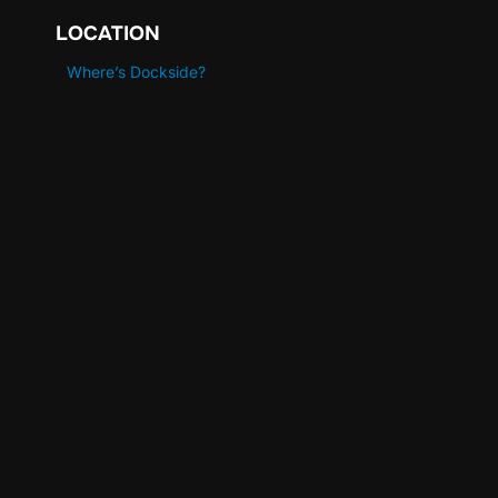
LOCATION
Where’s Dockside?