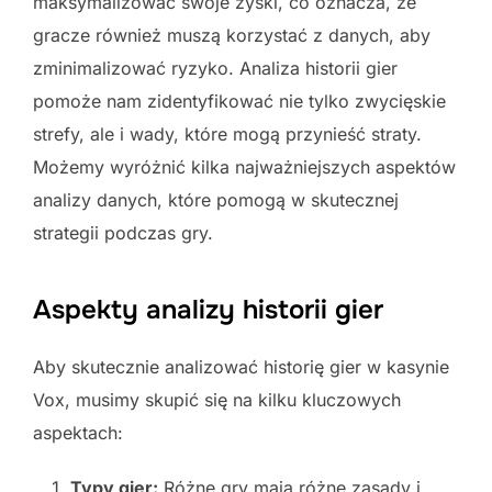
maksymalizować swoje zyski, co oznacza, że
gracze również muszą korzystać z danych, aby
zminimalizować ryzyko. Analiza historii gier
pomoże nam zidentyfikować nie tylko zwycięskie
strefy, ale i wady, które mogą przynieść straty.
Możemy wyróżnić kilka najważniejszych aspektów
analizy danych, które pomogą w skutecznej
strategii podczas gry.
Aspekty analizy historii gier
Aby skutecznie analizować historię gier w kasynie
Vox, musimy skupić się na kilku kluczowych
aspektach:
Typy gier:
Różne gry mają różne zasady i