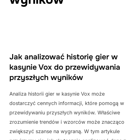
Jak analizować historię gier w
kasynie Vox do przewidywania
przyszłych wyników
Analiza historii gier w kasynie Vox może
dostarczyć cennych informacji, które pomogą w
przewidywaniu przyszłych wyników. Właściwe
zrozumienie trendów i wzorców może znacząco
zwiększyć szanse na wygraną. W tym artykule