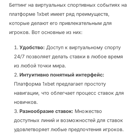
Беттинг на виртуальных спортивных событиях на
платформе 1xbet имеет ряд преимуществ,
которые делают его привлекательным для
игроков. Вот основные из них:
Удобство:
Доступ к виртуальному спорту
24/7 позволяет делать ставки в любое время
из любой точки мира.
Интуитивно понятный интерфейс:
Платформа 1xbet предлагает простоту
навигации, что облегчает процесс ставок для
новичков.
Разнообразие ставок:
Множество
доступных линий и возможностей для ставок
удовлетворяет любые предпочтения игроков.