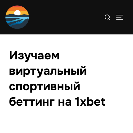
Skip
to
Search
TOGG
content
for:
Изучаем
виртуальный
спортивный
беттинг на 1xbet