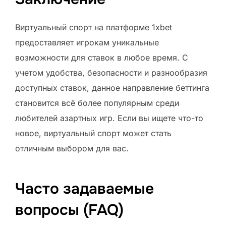
Виртуальный спорт на платформе 1xbet
предоставляет игрокам уникальные
возможности для ставок в любое время. С
учетом удобства, безопасности и разнообразия
доступных ставок, данное направление беттинга
становится всё более популярным среди
любителей азартных игр. Если вы ищете что-то
новое, виртуальный спорт может стать
отличным выбором для вас.
Часто задаваемые
вопросы (FAQ)