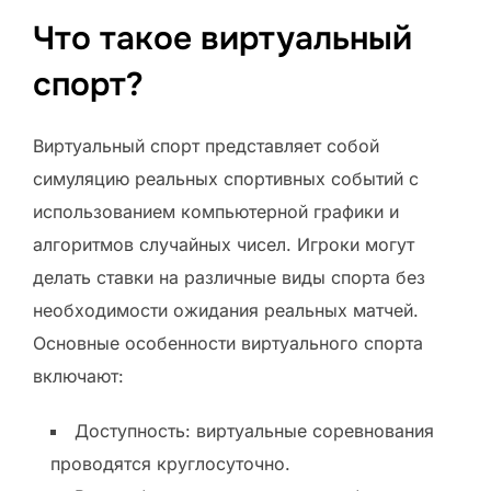
Что такое виртуальный
спорт?
Виртуальный спорт представляет собой
симуляцию реальных спортивных событий с
использованием компьютерной графики и
алгоритмов случайных чисел. Игроки могут
делать ставки на различные виды спорта без
необходимости ожидания реальных матчей.
Основные особенности виртуального спорта
включают:
Доступность: виртуальные соревнования
проводятся круглосуточно.