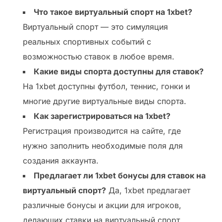
Что такое виртуальный спорт на 1xbet?
Виртуальный спорт — это симуляция
реальных спортивных событий с
возможностью ставок в любое время.
Какие виды спорта доступны для ставок?
На 1xbet доступны футбол, теннис, гонки и
многие другие виртуальные виды спорта.
Как зарегистрироваться на 1xbet?
Регистрация производится на сайте, где
нужно заполнить необходимые поля для
создания аккаунта.
Предлагает ли 1xbet бонусы для ставок на
виртуальный спорт?
Да, 1xbet предлагает
различные бонусы и акции для игроков,
делающих ставки на виртуальный спорт.