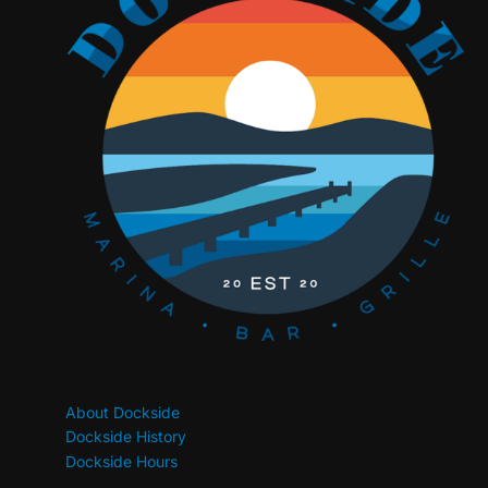
About Dockside
Dockside History
Dockside Hours