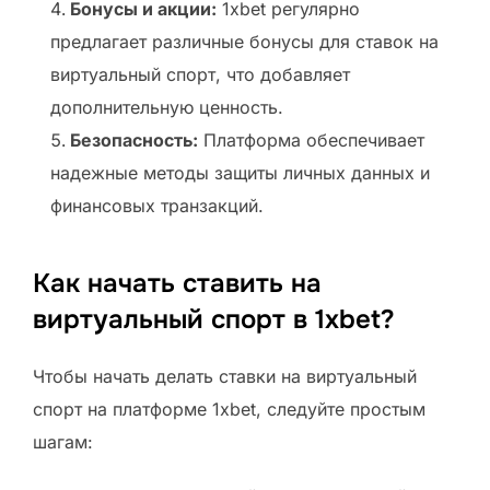
Бонусы и акции:
1xbet регулярно
предлагает различные бонусы для ставок на
виртуальный спорт, что добавляет
дополнительную ценность.
Безопасность:
Платформа обеспечивает
надежные методы защиты личных данных и
финансовых транзакций.
Как начать ставить на
виртуальный спорт в 1xbet?
Чтобы начать делать ставки на виртуальный
спорт на платформе 1xbet, следуйте простым
шагам: