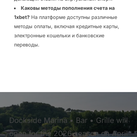
Каковы методы пополнения счета на
1xbet?
На платформе доступны различные
методы оплаты, включая кредитные карты,
электронные кошельки и банковские
переводы.
Dockside Marina • Bar • Grille will
open for the 2026 season on April