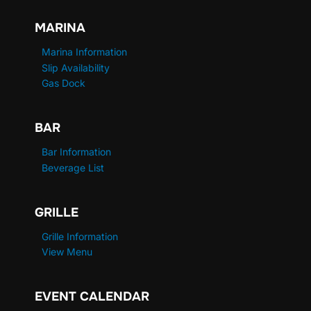
MARINA
Marina Information
Slip Availability
Gas Dock
BAR
Bar Information
Beverage List
GRILLE
Grille Information
View Menu
EVENT CALENDAR