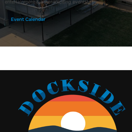
entertainment & other exciting events!
Event Calendar