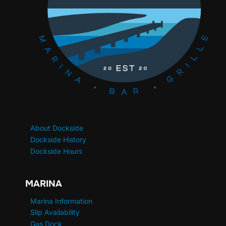
About Dockside
Dockside History
Dockside Hours
MARINA
Marina Information
Slip Availability
Gas Dock