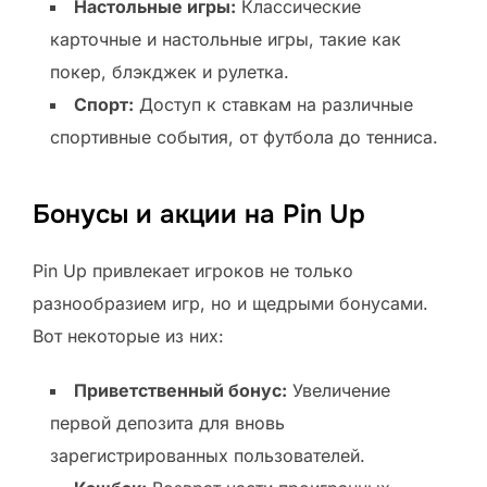
Настольные игры:
Классические
карточные и настольные игры, такие как
покер, блэкджек и рулетка.
Спорт:
Доступ к ставкам на различные
спортивные события, от футбола до тенниса.
Бонусы и акции на Pin Up
Pin Up привлекает игроков не только
разнообразием игр, но и щедрыми бонусами.
Вот некоторые из них:
Приветственный бонус:
Увеличение
первой депозита для вновь
зарегистрированных пользователей.