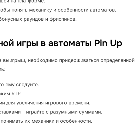
ышей на платформе.
тобы понять механику и особенности автоматов.
бонусных раундов и фриспинов.
ой игры в автоматы Pin Up
а выигрыш, необходимо придерживаться определенной с
ть:
го ему следуйте.
оким RTP.
ии для увеличения игрового времени.
ставками – играйте с разумными суммами.
 понимать их механики и особенности.