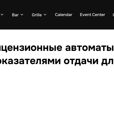
Calendar
Event Center
Bar
Grille
ицензионные автоматы 
казателями отдачи д