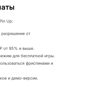
маты
Pin Up:
 разрешение от
P от 95% и выше.
режим для бесплатной игры.
пользоваться фриспинами и
ков и демо-версии.