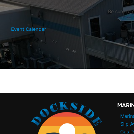
Be sure to 
Event Calendar
MARI
Marin
Slip A
Gas 