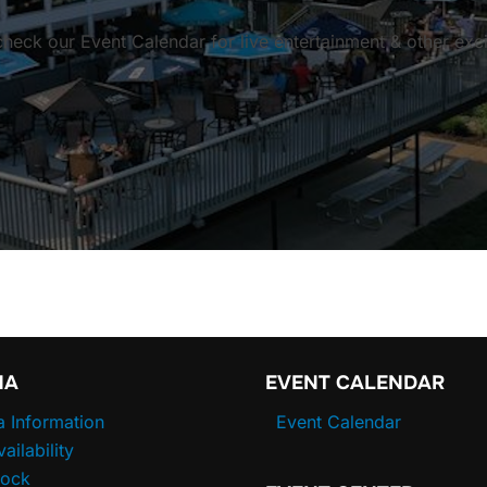
check our Event Calendar for live entertainment & other exci
NA
EVENT CALENDAR
a Information
Event Calendar
vailability
Dock