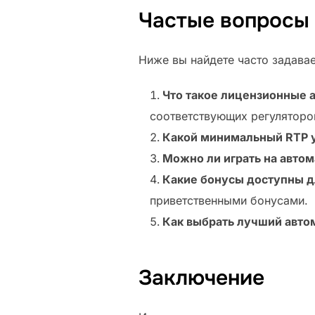
Частые вопросы 
Ниже вы найдете часто задава
Что такое лицензионные 
соответствующих регуляторо
Какой минимальный RTP у
Можно ли играть на автом
Какие бонусы доступны дл
приветственными бонусами.
Как выбрать лучший авто
Заключение