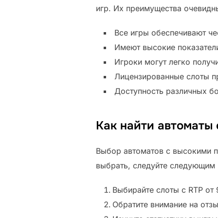
игр. Их преимущества очевидны
Все игры обеспечивают че
Имеют высокие показатели
Игроки могут легко получ
Лицензированные слоты п
Доступность различных бо
Как найти автоматы
Выбор автоматов с высокими п
выбрать, следуйте следующим
Выбирайте слоты с RTP от
Обратите внимание на отзы