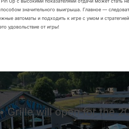
 Pin Up с высокими показателями отдачи может стать н
способом значительного выигрыша. Главное — следова
ные автоматы и подходить к игре с умом и стратегией.
это удовольствие от игры!
 Grille will open for the 2