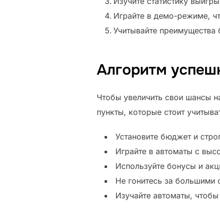
Изучите статистику выигр
Играйте в демо-режиме, ч
Учитывайте преимущества 
Алгоритм успешн
Чтобы увеличить свои шансы н
пункты, которые стоит учитыва
Установите бюджет и стро
Играйте в автоматы с выс
Используйте бонусы и акц
Не гонитесь за большими 
Изучайте автоматы, чтобы