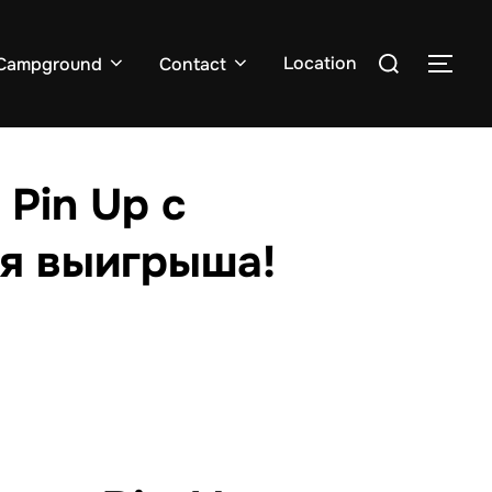
Search
Location
Campground
Contact
TOG
for:
Pin Up с
ля выигрыша!