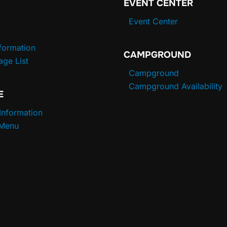
EVENT CENTER
Event Center
nformation
CAMPGROUND
age List
Campground
Campground Availability
E
 Information
 Menu