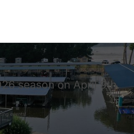
026 season on April 9th.
ting events!