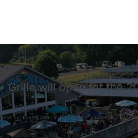
 Grille will open for the 2
check our Event Calendar for live entertainment & other exci