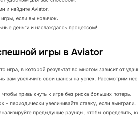
и и найдите Aviator.
игры, если вы новичок.
льные деньги и наслаждаясь процессом!
спешной игры в Aviator
это игра, в которой результат во многом зависит от уд
очь вам увеличить свои шансы на успех. Рассмотрим не
, чтобы привыкнуть к игре без риска больших потерь.
к – периодически увеличивайте ставку, если выиграли.
 анализируйте предыдущие раунды, чтобы определить, к