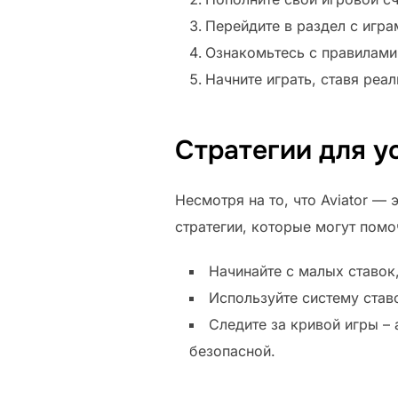
Перейдите в раздел с играм
Ознакомьтесь с правилами 
Начните играть, ставя реа
Стратегии для у
Несмотря на то, что Aviator — 
стратегии, которые могут пом
Начинайте с малых ставок
Используйте систему ставо
Следите за кривой игры –
безопасной.