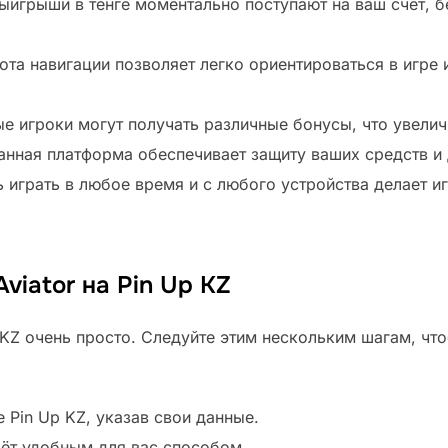
выигрыши в тенге моментально поступают на ваш счёт, 
ота навигации позволяет легко ориентироваться в игре
ые игроки могут получать различные бонусы, что увели
анная платформа обеспечивает защиту ваших средств и
 играть в любое время и с любого устройства делает и
Aviator на Pin Up KZ
Up KZ очень просто. Следуйте этим нескольким шагам, чт
е Pin Up KZ, указав свои данные.
чёт удобным для вас способом.