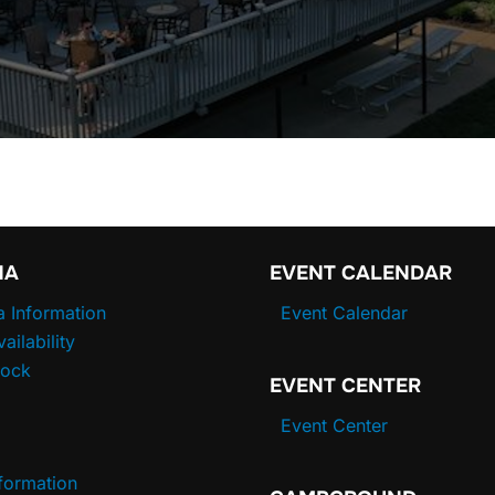
NA
EVENT CALENDAR
a Information
Event Calendar
vailability
Dock
EVENT CENTER
Event Center
nformation