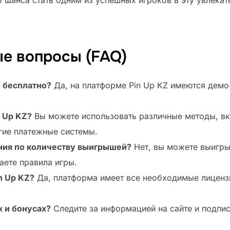
 шанса стать одним из успешных игроков в эту увлекат
е вопросы (FAQ)
r бесплатно?
Да, на платформе Pin Up KZ имеются демо
n Up KZ?
Вы можете использовать различные методы, вк
гие платежные системы.
ния по количеству выигрышей?
Нет, вы можете выигры
аете правила игры.
n Up KZ?
Да, платформа имеет все необходимые лиценз
х и бонусах?
Следите за информацией на сайте и подпи