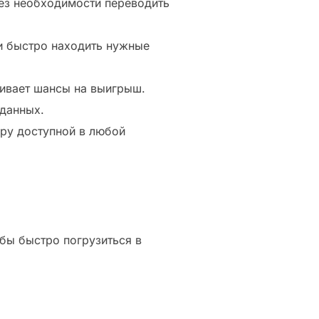
без необходимости переводить
 и быстро находить нужные
чивает шансы на выигрыш.
 данных.
гру доступной в любой
обы быстро погрузиться в