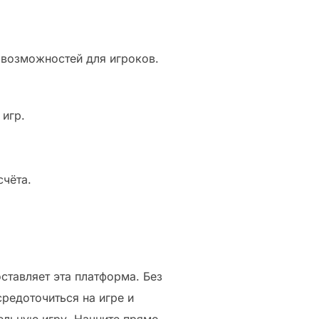
 возможностей для игроков.
 игр.
чёта.
ставляет эта платформа. Без
редоточиться на игре и