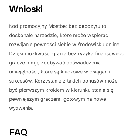
Wnioski
Kod promocyjny Mostbet bez depozytu to
doskonałe narzędzie, które może wspierać
rozwijanie pewności siebie w środowisku online.
Dzięki możliwości grania bez ryzyka finansowego,
gracze mogą zdobywać doświadczenia i
umiejętności, które są kluczowe w osiąganiu
sukcesów. Korzystanie z takich bonusów może
być pierwszym krokiem w kierunku stania się
pewniejszym graczem, gotowym na nowe
wyzwania.
FAQ