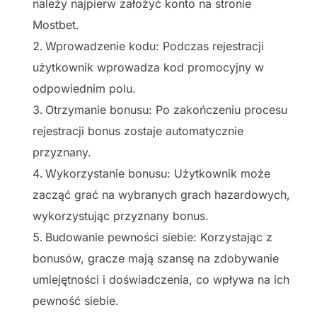
należy najpierw założyć konto na stronie
Mostbet.
Wprowadzenie kodu: Podczas rejestracji
użytkownik wprowadza kod promocyjny w
odpowiednim polu.
Otrzymanie bonusu: Po zakończeniu procesu
rejestracji bonus zostaje automatycznie
przyznany.
Wykorzystanie bonusu: Użytkownik może
zacząć grać na wybranych grach hazardowych,
wykorzystując przyznany bonus.
Budowanie pewności siebie: Korzystając z
bonusów, gracze mają szansę na zdobywanie
umiejętności i doświadczenia, co wpływa na ich
pewność siebie.