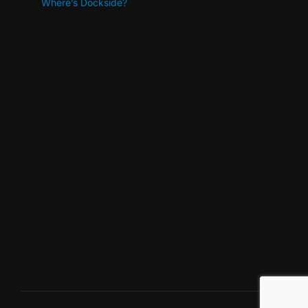
Where’s Dockside?