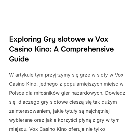
Exploring Gry slotowe w Vox
Casino Kino: A Comprehensive
Guide
W artykule tym przyjrzymy się grze w sloty w Vox
Casino Kino, jednego z popularniejszych miejsc w
Polsce dla miłośników gier hazardowych. Dowiedz
się, dlaczego gry slotowe cieszą się tak dużym
zainteresowaniem, jakie tytuły są najchętniej
wybierane oraz jakie korzyści płyną z gry w tym
miejscu. Vox Casino Kino oferuje nie tylko