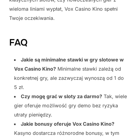
wieloma liniami wypłat, Vox Casino Kino spełni
Twoje oczekiwania.
FAQ
Jakie są minimalne stawki w gry slotowe w
Vox Casino Kino?
Minimalne stawki zależą od
konkretnej gry, ale zazwyczaj wynoszą od 1 do
5 zł.
Czy mogę grać w sloty za darmo?
Tak, wiele
gier oferuje możliwość gry demo bez ryzyka
utraty pieniędzy.
Jakie bonusy oferuje Vox Casino Kino?
Kasyno dostarcza różnorodne bonusy, w tym