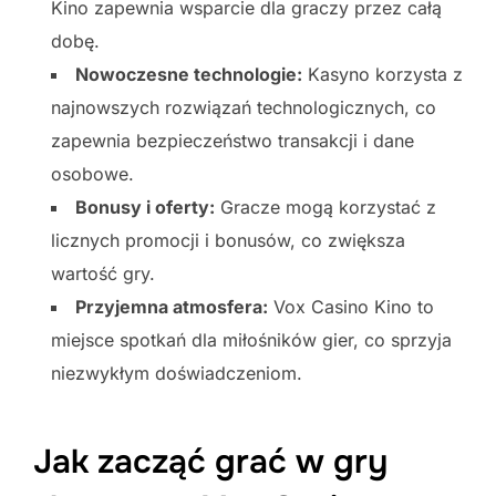
Kino zapewnia wsparcie dla graczy przez całą
dobę.
Nowoczesne technologie:
Kasyno korzysta z
najnowszych rozwiązań technologicznych, co
zapewnia bezpieczeństwo transakcji i dane
osobowe.
Bonusy i oferty:
Gracze mogą korzystać z
licznych promocji i bonusów, co zwiększa
wartość gry.
Przyjemna atmosfera:
Vox Casino Kino to
miejsce spotkań dla miłośników gier, co sprzyja
niezwykłym doświadczeniom.
Jak zacząć grać w gry