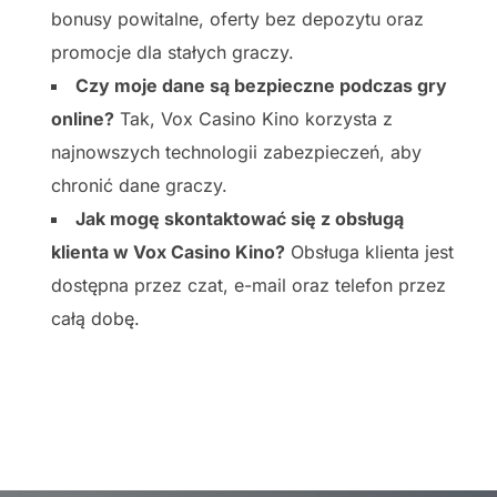
bonusy powitalne, oferty bez depozytu oraz
promocje dla stałych graczy.
Czy moje dane są bezpieczne podczas gry
online?
Tak, Vox Casino Kino korzysta z
najnowszych technologii zabezpieczeń, aby
chronić dane graczy.
Jak mogę skontaktować się z obsługą
klienta w Vox Casino Kino?
Obsługa klienta jest
dostępna przez czat, e-mail oraz telefon przez
całą dobę.