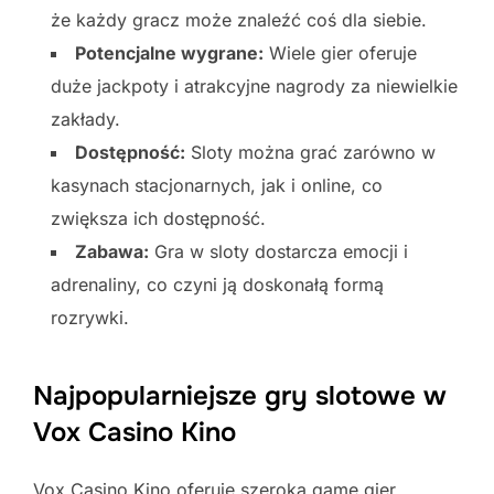
że każdy gracz może znaleźć coś dla siebie.
Potencjalne wygrane:
Wiele gier oferuje
duże jackpoty i atrakcyjne nagrody za niewielkie
zakłady.
Dostępność:
Sloty można grać zarówno w
kasynach stacjonarnych, jak i online, co
zwiększa ich dostępność.
Zabawa:
Gra w sloty dostarcza emocji i
adrenaliny, co czyni ją doskonałą formą
rozrywki.
Najpopularniejsze gry slotowe w
Vox Casino Kino
Vox Casino Kino oferuje szeroką gamę gier