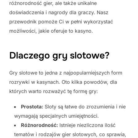
różnorodność gier, ale także unikalne
doświadczenia i nagrody dla graczy. Nasz
przewodnik pomoże Ci w pełni wykorzystać
możliwości, jakie oferuje to kasyno.
Dlaczego gry slotowe?
Gry slotowe to jedna z najpopularniejszych form
rozrywki w kasynach. Oto kilka powodów, dla
których warto rozważyć tę formę gry:
Prostota:
Sloty są łatwe do zrozumienia i nie
wymagają specjalnych umiejętności.
Różnorodność:
Istnieje niezliczona ilość
tematów i rodzajów gier slotowych, co sprawia,