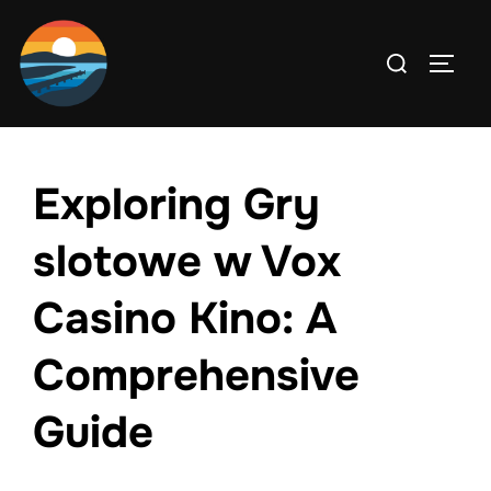
Skip
to
Search
TOGG
content
for:
Exploring Gry
slotowe w Vox
Casino Kino: A
Comprehensive
Guide