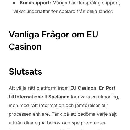
Kundsupport:
Många har flerspråkig support,
vilket underlättar för spelare från olika länder.
Vanliga Frågor om EU
Casinon
Slutsats
Att välja rätt plattform inom
EU Casinon: En Port
till Internationellt Spelande
kan vara en utmaning,
men med rätt information och jämförelser blir
processen enklare. Tänk på att bedöma varje sajt
utifrån dina egna behov och spelpreferenser.