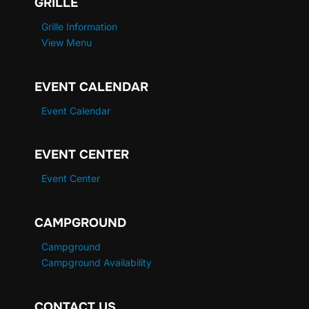
GRILLE
Grille Information
View Menu
EVENT CALENDAR
Event Calendar
EVENT CENTER
Event Center
CAMPGROUND
Campground
Campground Availability
CONTACT US