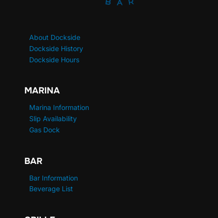
About Dockside
Dockside History
Dockside Hours
MARINA
Marina Information
Slip Availability
Gas Dock
BAR
Bar Information
Beverage List