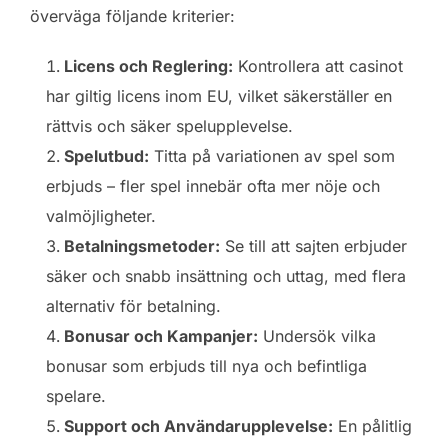
överväga följande kriterier:
Licens och Reglering:
Kontrollera att casinot
har giltig licens inom EU, vilket säkerställer en
rättvis och säker spelupplevelse.
Spelutbud:
Titta på variationen av spel som
erbjuds – fler spel innebär ofta mer nöje och
valmöjligheter.
Betalningsmetoder:
Se till att sajten erbjuder
säker och snabb insättning och uttag, med flera
alternativ för betalning.
Bonusar och Kampanjer:
Undersök vilka
bonusar som erbjuds till nya och befintliga
spelare.
Support och Användarupplevelse:
En pålitlig