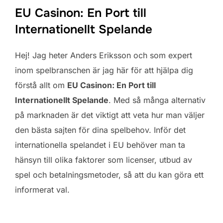
EU Casinon: En Port till
Internationellt Spelande
Hej! Jag heter Anders Eriksson och som expert
inom spelbranschen är jag här för att hjälpa dig
förstå allt om
EU Casinon: En Port till
Internationellt Spelande
. Med så många alternativ
på marknaden är det viktigt att veta hur man väljer
den bästa sajten för dina spelbehov. Inför det
internationella spelandet i EU behöver man ta
hänsyn till olika faktorer som licenser, utbud av
spel och betalningsmetoder, så att du kan göra ett
informerat val.