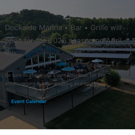
Dockside Marina • Bar • Grille will
open for the 2026 season on April
9th.
Be sure to check our Event Calendar for live
entertainment & other exciting events!
Event Calendar