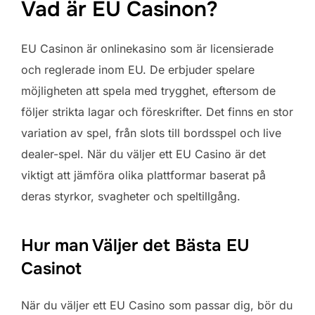
Vad är EU Casinon?
EU Casinon är onlinekasino som är licensierade
och reglerade inom EU. De erbjuder spelare
möjligheten att spela med trygghet, eftersom de
följer strikta lagar och föreskrifter. Det finns en stor
variation av spel, från slots till bordsspel och live
dealer-spel. När du väljer ett EU Casino är det
viktigt att jämföra olika plattformar baserat på
deras styrkor, svagheter och speltillgång.
Hur man Väljer det Bästa EU
Casinot
När du väljer ett EU Casino som passar dig, bör du