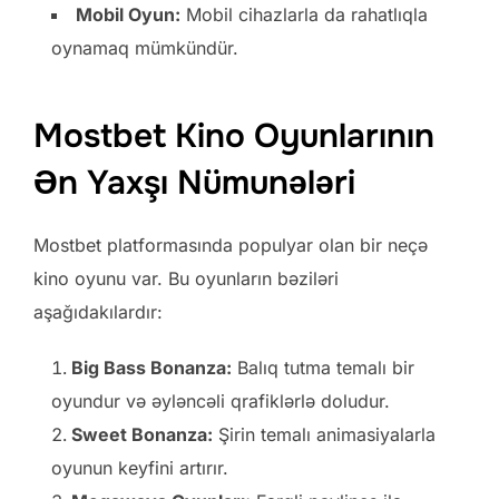
Mobil Oyun:
Mobil cihazlarla da rahatlıqla
oynamaq mümkündür.
Mostbet Kino Oyunlarının
Ən Yaxşı Nümunələri
Mostbet platformasında populyar olan bir neçə
kino oyunu var. Bu oyunların bəziləri
aşağıdakılardır:
Big Bass Bonanza:
Balıq tutma temalı bir
oyundur və əyləncəli qrafiklərlə doludur.
Sweet Bonanza:
Şirin temalı animasiyalarla
oyunun keyfini artırır.