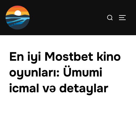
Skip
to
Search
TOGG
content
for:
En iyi Mostbet kino
oyunları: Ümumi
icmal və detaylar