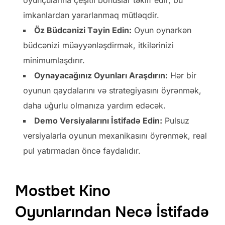
oyunçularına çeşitli bonuslar təklif edir, bu
imkanlardan yararlanmaq mütləqdir.
Öz Büdcənizi Təyin Edin:
Oyun oynarkən
büdcənizi müəyyənləşdirmək, itkilərinizi
minimumlaşdırır.
Oynayacağınız Oyunları Araşdırın:
Hər bir
oyunun qaydalarını və strategiyasını öyrənmək,
daha uğurlu olmanıza yardım edəcək.
Demo Versiyalarını İstifadə Edin:
Pulsuz
versiyalarla oyunun mexanikasını öyrənmək, real
pul yatırmadan öncə faydalıdır.
Mostbet Kino
Oyunlarından Necə İstifadə