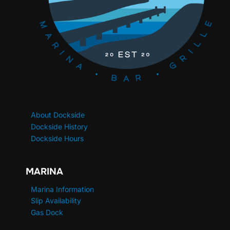
About Dockside
Dockside History
Dockside Hours
MARINA
Marina Information
Slip Availability
Gas Dock