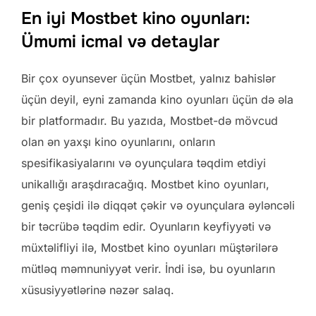
En iyi Mostbet kino oyunları:
Ümumi icmal və detaylar
Bir çox oyunsever üçün Mostbet, yalnız bahislər
üçün deyil, eyni zamanda kino oyunları üçün də əla
bir platformadır. Bu yazıda, Mostbet-də mövcud
olan ən yaxşı kino oyunlarını, onların
spesifikasiyalarını və oyunçulara təqdim etdiyi
unikallığı araşdıracağıq. Mostbet kino oyunları,
geniş çeşidi ilə diqqət çəkir və oyunçulara əyləncəli
bir təcrübə təqdim edir. Oyunların keyfiyyəti və
müxtəlifliyi ilə, Mostbet kino oyunları müştərilərə
mütləq məmnuniyyət verir. İndi isə, bu oyunların
xüsusiyyətlərinə nəzər salaq.