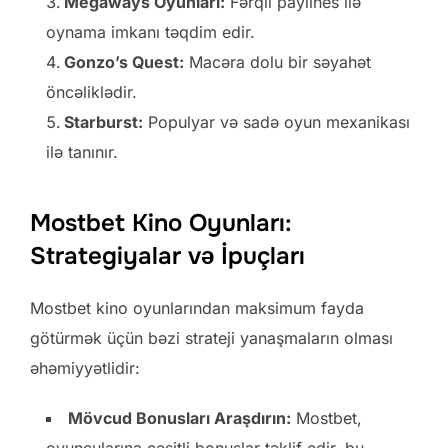
Megaways Oyunları:
Fərqli paylines ilə
oynama imkanı təqdim edir.
Gonzo’s Quest:
Macəra dolu bir səyahət
öncəliklədir.
Starburst:
Populyar və sadə oyun mexanikası
ilə tanınır.
Mostbet Kino Oyunları:
Strategiyalar və İpuçları
Mostbet kino oyunlarından maksimum fayda
götürmək üçün bəzi strateji yanaşmaların olması
əhəmiyyətlidir:
Mövcud Bonusları Araşdırın:
Mostbet,