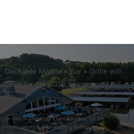
Dockside Marina • Bar • Grille will
open for the 2026 season on April
9th.
Be sure to check our Event Calendar for live
entertainment & other exciting events!