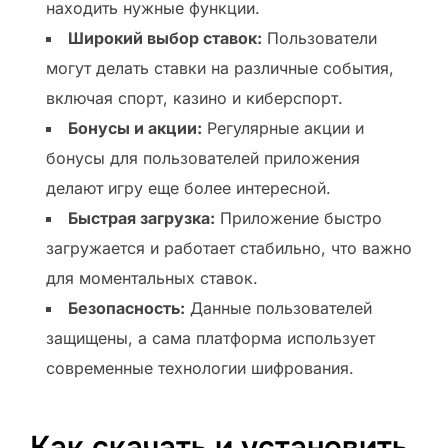
находить нужные функции.
Широкий выбор ставок:
Пользователи
могут делать ставки на различные события,
включая спорт, казино и киберспорт.
Бонусы и акции:
Регулярные акции и
бонусы для пользователей приложения
делают игру еще более интересной.
Быстрая загрузка:
Приложение быстро
загружается и работает стабильно, что важно
для моментальных ставок.
Безопасность:
Данные пользователей
защищены, а сама платформа использует
современные технологии шифрования.
Как скачать и установить