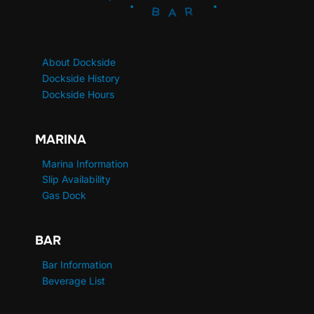
About Dockside
Dockside History
Dockside Hours
MARINA
Marina Information
Slip Availability
Gas Dock
BAR
Bar Information
Beverage List