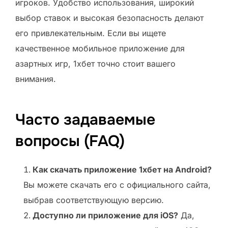
игроков. Удобство использования, широкий
выбор ставок и высокая безопасность делают
его привлекательным. Если вы ищете
качественное мобильное приложение для
азартных игр, 1хбет точно стоит вашего
внимания.
Часто задаваемые
вопросы (FAQ)
Как скачать приложение 1хбет на Android?
Вы можете скачать его с официального сайта,
выбрав соответствующую версию.
Доступно ли приложение для iOS?
Да,