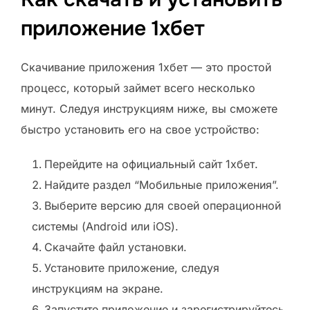
приложение 1хбет
Скачивание приложения 1хбет — это простой
процесс, который займет всего несколько
минут. Следуя инструкциям ниже, вы сможете
быстро установить его на свое устройство:
Перейдите на официальный сайт 1хбет.
Найдите раздел “Мобильные приложения”.
Выберите версию для своей операционной
системы (Android или iOS).
Скачайте файл установки.
Установите приложение, следуя
инструкциям на экране.
Запустите приложение и зарегистрируйтесь