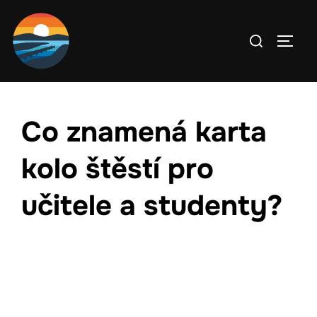
Skip
to
Search
TOGG
content
for:
Co znamená karta
kolo štěstí pro
učitele a studenty?