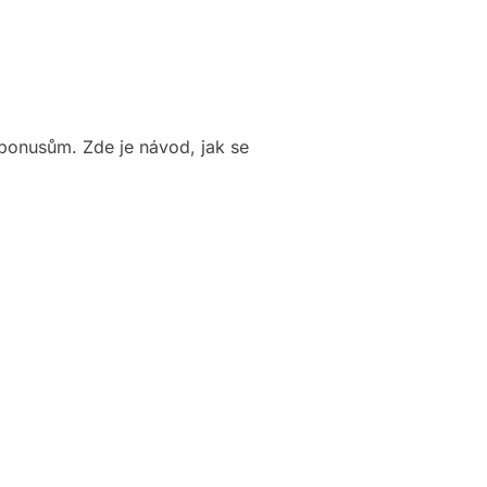
 bonusům. Zde je návod, jak se