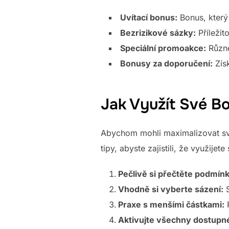
Uvítací bonus:
Bonus, který 
Bezrizikové sázky:
Příležit
Speciální promoakce:
Různé
Bonusy za doporučení:
Získ
Jak Využít Své B
Abychom mohli maximalizovat své 
tipy, abyste zajistili, že využijet
Pečlivě si přečtěte podmínk
Vhodně si vyberte sázení:
S
Praxe s menšími částkami:
P
Aktivujte všechny dostupn