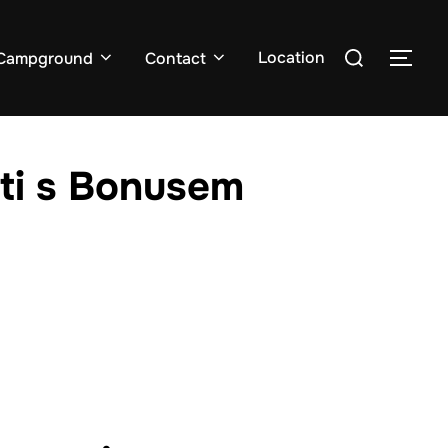
Search
Location
Campground
Contact
TOG
for:
ti s Bonusem