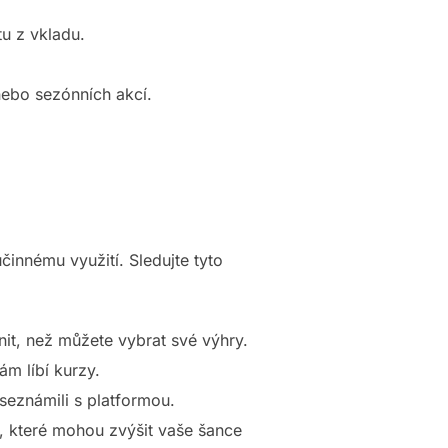
u z vkladu.
ebo sezónních akcí.
činnému využití. Sledujte tyto
it, než můžete vybrat své výhry.
m líbí kurzy.
seznámili s platformou.
 které mohou zvýšit vaše šance