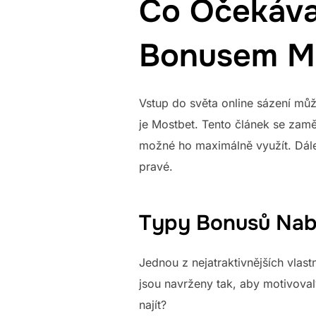
Co Očekávat
Bonusem M
Vstup do světa online sázení můž
je Mostbet. Tento článek se zaměř
možné ho maximálně využít. Dále 
pravé.
Typy Bonusů Nab
Jednou z nejatraktivnějších vlas
jsou navrženy tak, aby motivoval
najít?