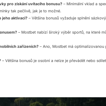
vky pro získání uvítacího bonusu?
– Minimální vklad a spe
dmínky tak pečlivě, jak je to možné.
jeho aktivaci?
– Většina bonusů vyžaduje splnění sázkov
 bonusem?
– Mostbet nabízí široký výběr sportů, na které mů
 mobilních zařízeních?
– Ano, Mostbet má optimalizovanou pl
?
– Většina bonusů je osobní a nelze je převádět nebo sdílet 