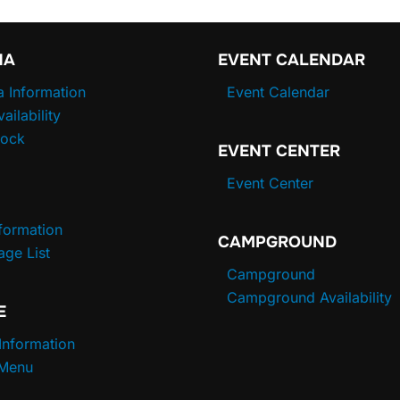
NA
EVENT CALENDAR
a Information
Event Calendar
vailability
Dock
EVENT CENTER
Event Center
nformation
CAMPGROUND
age List
Campground
Campground Availability
E
 Information
 Menu