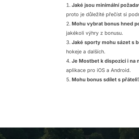
Jaké jsou minimální požada
proto je důležité přečíst si po
Mohu vybrat bonus hned po 
jakékoli výhry z bonusu.
Jaké sporty mohu sázet s
hokeje a dalších.
Je Mostbet k dispozici i na
aplikace pro iOS a Android.
Mohu bonus sdílet s přáteli