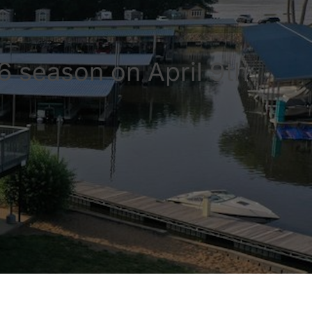
6 season on April 9th.