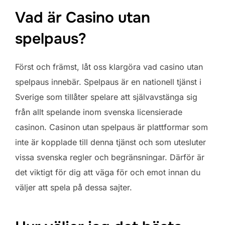
Vad är Casino utan
spelpaus?
Först och främst, låt oss klargöra vad casino utan
spelpaus innebär. Spelpaus är en nationell tjänst i
Sverige som tillåter spelare att självavstänga sig
från allt spelande inom svenska licensierade
casinon. Casinon utan spelpaus är plattformar som
inte är kopplade till denna tjänst och som utesluter
vissa svenska regler och begränsningar. Därför är
det viktigt för dig att väga för och emot innan du
väljer att spela på dessa sajter.