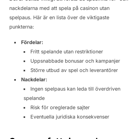
nackdelarna med att spela på casinon utan
spelpaus. Här är en lista över de viktigaste
punkterna:
Fördelar:
Fritt spelande utan restriktioner
Uppsnabbade bonusar och kampanjer
Större utbud av spel och leverantörer
Nackdelar:
Ingen spelpaus kan leda till överdriven
spelande
Risk för oreglerade sajter
Eventuella juridiska konsekvenser