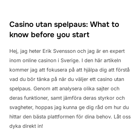
Casino utan spelpaus: What to
know before you start
Hej, jag heter Erik Svensson och jag är en expert
inom online casinon i Sverige. I den här artikeln
kommer jag att fokusera på att hjälpa dig att förstå
vad du bör tänka på när du väljer ett casino utan
spelpaus. Genom att analysera olika sajter och
deras funktioner, samt jämföra deras styrkor och
svagheter, hoppas jag kunna ge dig råd om hur du
hittar den bästa plattformen för dina behov. Låt oss
dyka direkt in!