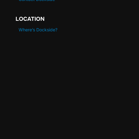
LOCATION
Where’s Dockside?