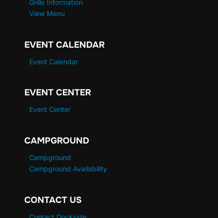
Grille Information
View Menu
EVENT CALENDAR
Event Calendar
EVENT CENTER
Event Center
CAMPGROUND
Campground
Campground Availability
CONTACT US
Contact Dockside