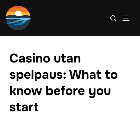
Skip
to
Search
TOGG
content
for:
Casino utan
spelpaus: What to
know before you
start