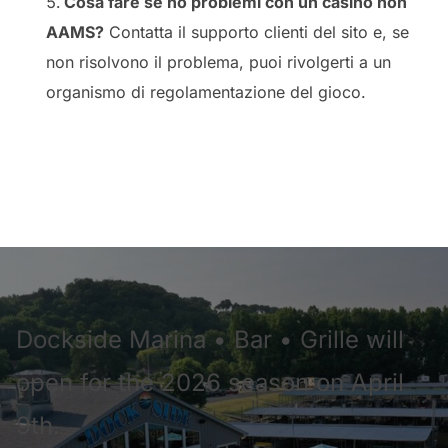
Cosa fare se ho problemi con un casino non
AAMS?
Contatta il supporto clienti del sito e, se
non risolvono il problema, puoi rivolgerti a un
organismo di regolamentazione del gioco.
Dockside Marina • Bar • Grille will
open for the 2026 season on April
9th.