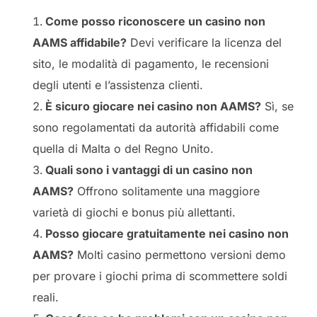
Come posso riconoscere un casino non
AAMS affidabile?
Devi verificare la licenza del
sito, le modalità di pagamento, le recensioni
degli utenti e l’assistenza clienti.
È sicuro giocare nei casino non AAMS?
Sì, se
sono regolamentati da autorità affidabili come
quella di Malta o del Regno Unito.
Quali sono i vantaggi di un casino non
AAMS?
Offrono solitamente una maggiore
varietà di giochi e bonus più allettanti.
Posso giocare gratuitamente nei casino non
AAMS?
Molti casino permettono versioni demo
per provare i giochi prima di scommettere soldi
reali.