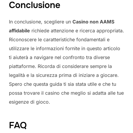
Conclusione
In conclusione, scegliere un
Casino non AAMS
affidabile
richiede attenzione e ricerca appropriata.
Riconoscere le caratteristiche fondamentali e
utilizzare le informazioni fornite in questo articolo
ti aiuterà a navigare nel confronto tra diverse
piattaforme. Ricorda di considerare sempre la
legalità e la sicurezza prima di iniziare a giocare.
Spero che questa guida ti sia stata utile e che tu
possa trovare il casino che meglio si adatta alle tue
esigenze di gioco.
FAQ