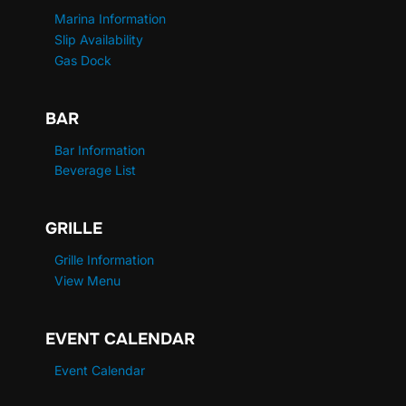
Marina Information
Slip Availability
Gas Dock
BAR
Bar Information
Beverage List
GRILLE
Grille Information
View Menu
EVENT CALENDAR
Event Calendar