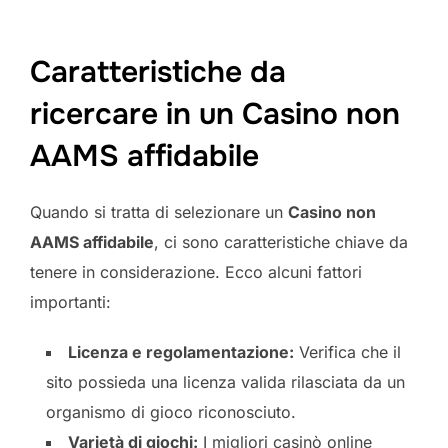
Caratteristiche da
ricercare in un Casino non
AAMS affidabile
Quando si tratta di selezionare un
Casino non
AAMS affidabile
, ci sono caratteristiche chiave da
tenere in considerazione. Ecco alcuni fattori
importanti:
Licenza e regolamentazione:
Verifica che il
sito possieda una licenza valida rilasciata da un
organismo di gioco riconosciuto.
Varietà di giochi:
I migliori casinò online