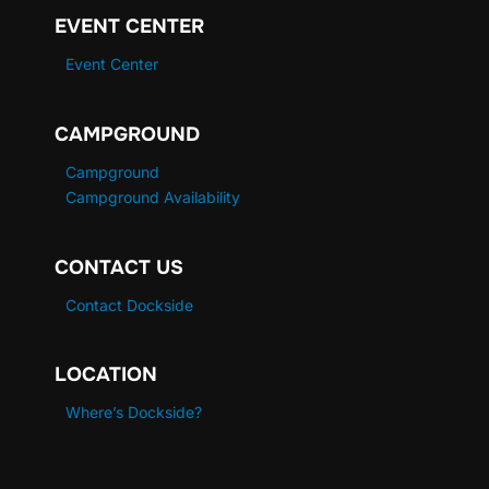
EVENT CENTER
Event Center
CAMPGROUND
Campground
Campground Availability
CONTACT US
Contact Dockside
LOCATION
Where’s Dockside?