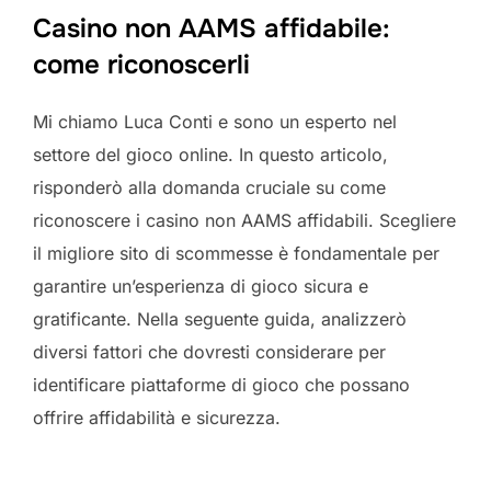
Casino non AAMS affidabile:
come riconoscerli
Mi chiamo Luca Conti e sono un esperto nel
settore del gioco online. In questo articolo,
risponderò alla domanda cruciale su come
riconoscere i casino non AAMS affidabili. Scegliere
il migliore sito di scommesse è fondamentale per
garantire un’esperienza di gioco sicura e
gratificante. Nella seguente guida, analizzerò
diversi fattori che dovresti considerare per
identificare piattaforme di gioco che possano
offrire affidabilità e sicurezza.