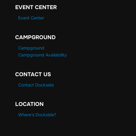
EVENT CENTER
Event Center
CAMPGROUND
Campground
Campground Availability
CONTACT US
Contact Dockside
LOCATION
Where’s Dockside?