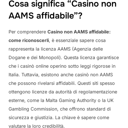
Cosa significa “Casino non
AAMS affidabile”?
Per comprendere
Casino non AAMS affidabile:
come riconoscerli
, è essenziale sapere cosa
rappresenta la licenza AAMS (Agenzia delle
Dogane e dei Monopoli). Questa licenza garantisce
che i casinò online operino sotto leggi rigorose in
Italia. Tuttavia, esistono anche casinò non AAMS
che possono rivelarsi affidabili. Questi siti spesso
ottengono licenze da autorità di regolamentazione
esterne, come la Malta Gaming Authority o la UK
Gambling Commission, che offrono standard di
sicurezza e giustizia. La chiave è sapere come
valutare la loro credibilità.