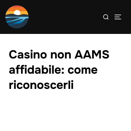
Skip
to
Search
TOGG
content
for:
Casino non AAMS
affidabile: come
riconoscerli