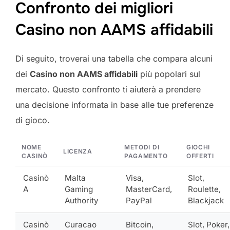
Confronto dei migliori
Casino non AAMS affidabili
Di seguito, troverai una tabella che compara alcuni
dei
Casino non AAMS affidabili
più popolari sul
mercato. Questo confronto ti aiuterà a prendere
una decisione informata in base alle tue preferenze
di gioco.
NOME
METODI DI
GIOCHI
LICENZA
CASINÒ
PAGAMENTO
OFFERTI
Casinò
Malta
Visa,
Slot,
A
Gaming
MasterCard,
Roulette,
Authority
PayPal
Blackjack
Casinò
Curacao
Bitcoin,
Slot, Poker,