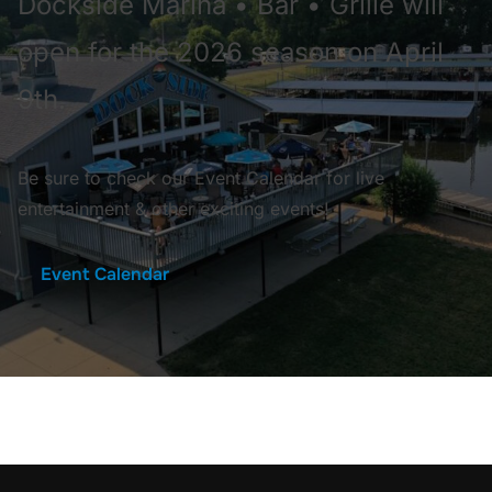
Dockside Marina • Bar • Grille will
open for the 2026 season on April
9th.
Be sure to check our Event Calendar for live
entertainment & other exciting events!
Event Calendar