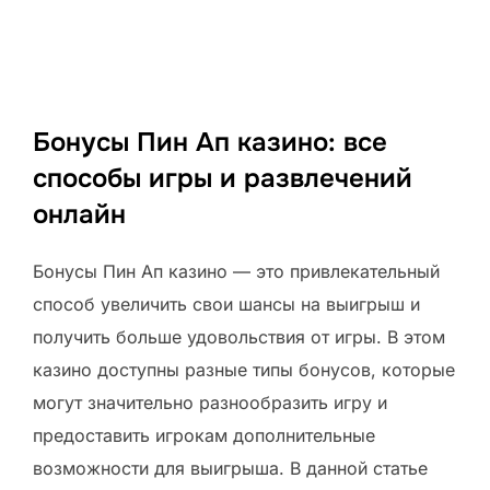
Бонусы Пин Ап казино: все
способы игры и развлечений
онлайн
Бонусы Пин Ап казино — это привлекательный
способ увеличить свои шансы на выигрыш и
получить больше удовольствия от игры. В этом
казино доступны разные типы бонусов, которые
могут значительно разнообразить игру и
предоставить игрокам дополнительные
возможности для выигрыша. В данной статье