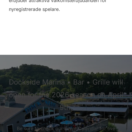
erbjuder attraktiva välkomsterbjudanden för
nyregistrerade spelare.
Dockside Marina • Bar • Grille will
open for the 2026 season on April
9th.
Be sure to check our Event Calendar for live