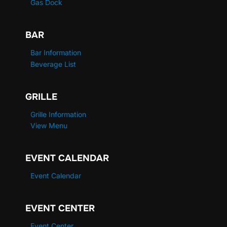
Gas Dock
BAR
Bar Information
Beverage List
GRILLE
Grille Information
View Menu
EVENT CALENDAR
Event Calendar
EVENT CENTER
Event Center