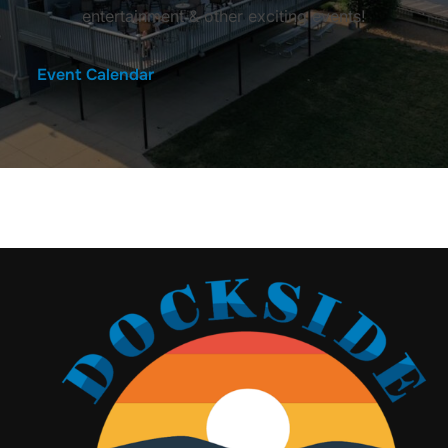
entertainment & other exciting events!
Event Calendar