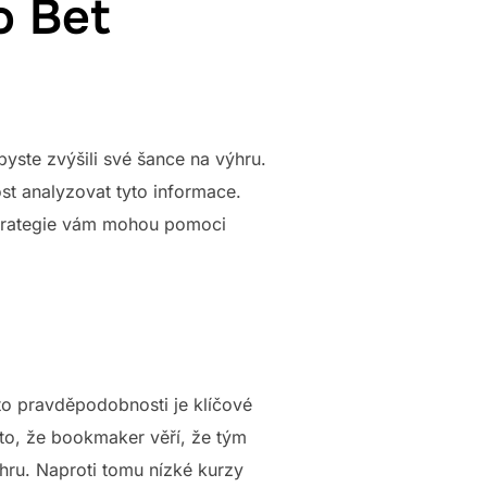
o Bet
yste zvýšili své šance na výhru.
st analyzovat tyto informace.
é strategie vám mohou pomoci
to pravděpodobnosti je klíčové
to, že bookmaker věří, že tým
ýhru. Naproti tomu nízké kurzy