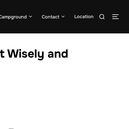
Search
Location
Campground
Contact
TOG
for:
t Wisely and