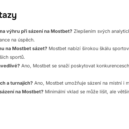
tazy
na výhru při sázení na Mostbet?
Zlepšením svých analyti
šance na úspěch.
hu na Mostbet sázet?
Mostbet nabízí širokou škálu sportovn
ších sportů.
avedlivé?
Ano, Mostbet se snaží poskytovat konkurencesch
ch a turnajích?
Ano, Mostbet umožňuje sázení na místní i m
 sázení na Mostbet?
Minimální vklad se může lišit, ale vět