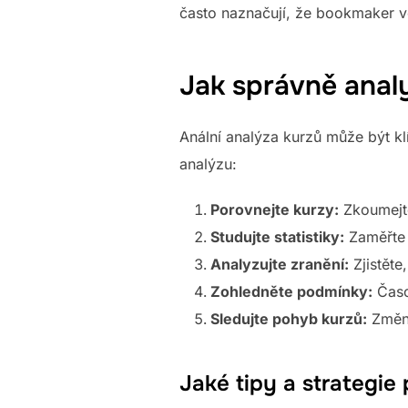
často naznačují, že bookmaker vě
Jak správně anal
Anální analýza kurzů může být kl
analýzu:
Porovnejte kurzy:
Zkoumejte
Studujte statistiky:
Zaměřte 
Analyzujte zranění:
Zjistěte
Zohledněte podmínky:
Časo
Sledujte pohyb kurzů:
Změny
Jaké tipy a strategie 