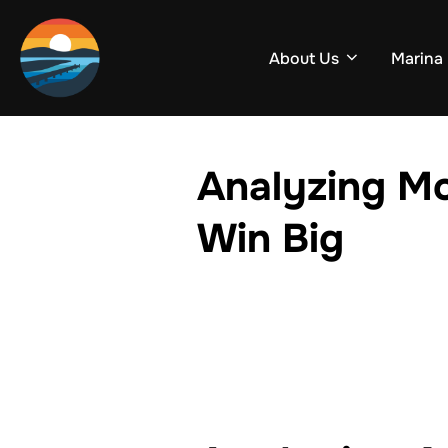
Skip
to
About Us
Marina
content
Analyzing Mo
Win Big