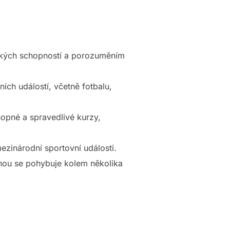
ckých schopností a porozuměním
ích událostí, včetně fotbalu,
opné a spravedlivé kurzy,
ezinárodní sportovní události.
šinou se pohybuje kolem několika