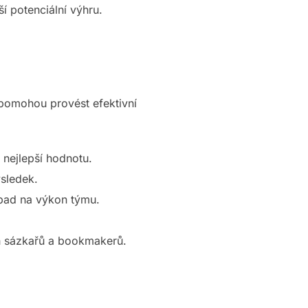
í potenciální výhru.
 pomohou provést efektivní
 nejlepší hodnotu.
sledek.
opad na výkon týmu.
h sázkařů a bookmakerů.