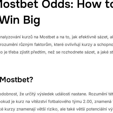
Mostbet Odds: How t
 Win Big
alyzování kurzů na Mostbet a na to, jak efektivně sázet, ab
rozumění různým faktorům, které ovlivňují kurzy a schopno
 co je třeba zjistit předtím, než se rozhodnete sázet, a jak
 Mostbet?
dobnost, že určitý výsledek události nastane. Rozumění té
pokud je kurz na vítězství fotbalového týmu 2.00, znamená 
 kurzy znamenají větší riziko, ale také větší potenciální v