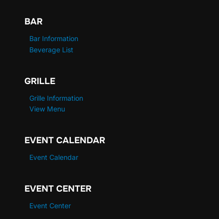
BAR
Bar Information
Beverage List
GRILLE
Grille Information
View Menu
EVENT CALENDAR
Event Calendar
EVENT CENTER
Event Center