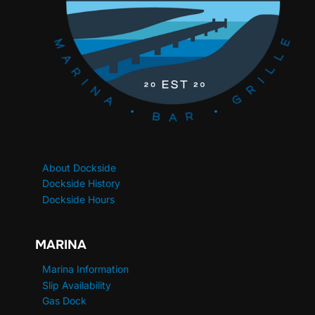
About Dockside
Dockside History
Dockside Hours
MARINA
Marina Information
Slip Availability
Gas Dock