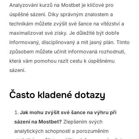
Analyzování kurzů na Mostbet je klíčové pro
úspěšné sázení. Díky správným znalostem a
technikám můžete zvýšit své šance na vítězství a
maximalizovat své zisky. Je důležité být dobře
informovaný, disciplinovaný a mít jasný plán. Tímto
způsobem můžete učinit informovaná rozhodnutí,
která vám pomohou razit cestu k úspěšnému
sázení.
Často kladené dotazy
Jak mohu zvýšit své šance na výhru při
sázení na Mostbet?
Zlepšením svých
analytických schopností a porozuměním