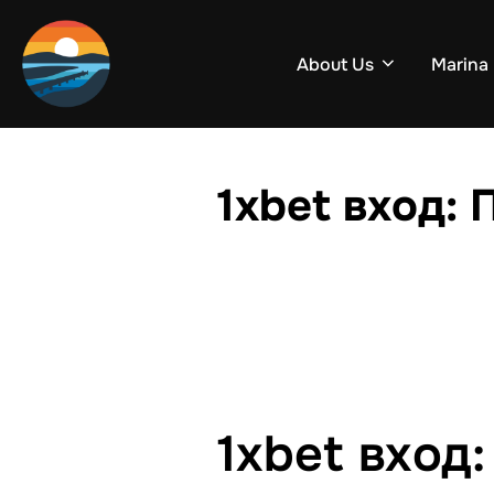
Skip
to
About Us
Marina
content
1xbet вход:
1xbet вход