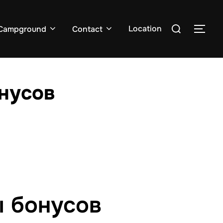
Search
Location
Campground
Contact
TOG
for:
онусов
ы бонусов