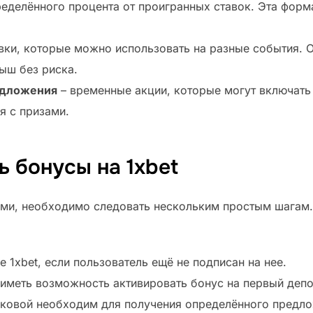
еделённого процента от проигранных ставок. Эта форм
вки, которые можно использовать на разные события. 
ыш без риска.
едложения
– временные акции, которые могут включать
я с призами.
ь бонусы на 1xbet
ми, необходимо следовать нескольким простым шагам.
 1xbet, если пользователь ещё не подписан на нее.
 иметь возможность активировать бонус на первый депо
таковой необходим для получения определённого предл