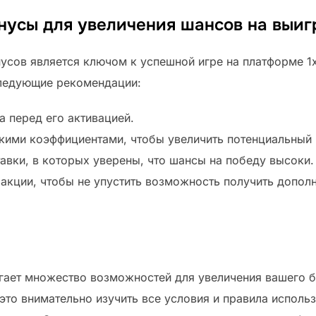
онусы для увеличения шансов на выи
усов является ключом к успешной игре на платформе 1
следующие рекомендации:
а перед его активацией.
окими коэффициентами, чтобы увеличить потенциальный
авки, в которых уверены, что шансы на победу высоки.
 акции, чтобы не упустить возможность получить допол
агает множество возможностей для увеличения вашего 
это внимательно изучить все условия и правила исполь