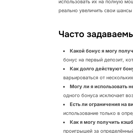
использовать их на полную мо
реально увеличить свои шансы 
Часто задаваемы
Какой бонус я могу получ
бонус на первый депозит, ко
Как долго действуют бону
варьироваться от нескольких
Могу ли я использовать 
одного бонуса исключает во
Есть ли ограничения на в
использование только в опре
Как я могу получить кэшб
проигрышей за определённый