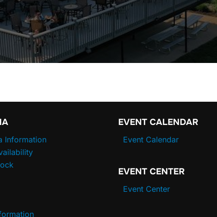
NA
EVENT CALENDAR
a Information
Event Calendar
vailability
Dock
EVENT CENTER
Event Center
nformation