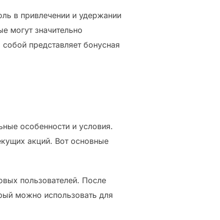
оль в привлечении и удержании
ые могут значительно
о собой представляет бонусная
ьные особенности и условия.
екущих акций. Вот основные
овых пользователей. После
орый можно использовать для