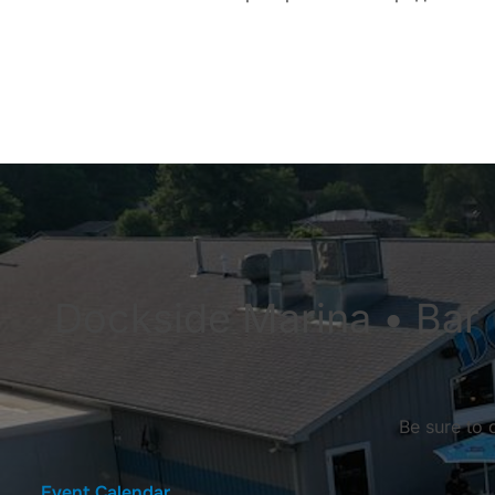
Dockside Marina • Bar •
Be sure to 
Event Calendar